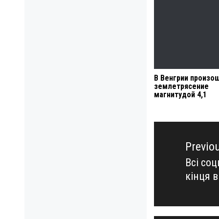
В Венгрии произо
землетрясение
магнитудой 4,1
Навигация
по
Previo
записям
Всі со
Previo
кінця в
post: