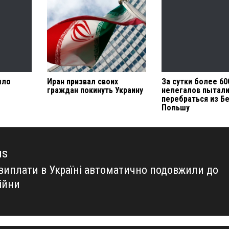
шло
Иран призвал своих
За сутки более 60
граждан покинуть Украину
нелегалов пытал
перебраться из Бе
Польшу
us
цвиплати в Україні автоматично подовжили до
us
ійни