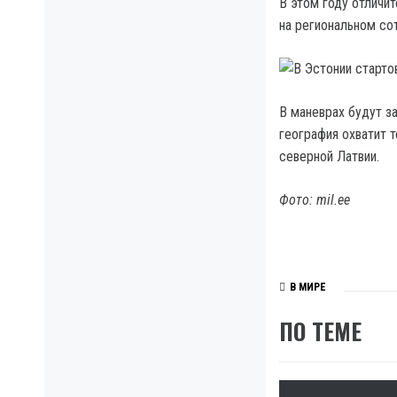
В этом году отличит
на региональном со
В маневрах будут з
география охватит 
северной Латвии.
Фото: mil.ee
В МИРЕ
ПО ТЕМЕ