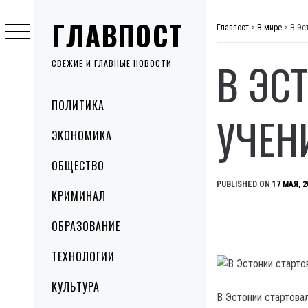
Skip
ГЛАВПОСТ
to
Главпост
>
В мире
>
В Эс
content
В ЭС
СВЕЖИЕ И ГЛАВНЫЕ НОВОСТИ
Primary
ПОЛИТИКА
Menu
УЧЕН
ЭКОНОМИКА
ОБЩЕСТВО
PUBLISHED ON
17 МАЯ, 2
КРИМИНАЛ
ОБРАЗОВАНИЕ
ТЕХНОЛОГИИ
КУЛЬТУРА
В Эстонии стартова