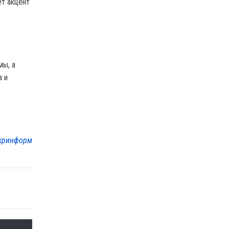
ет акцент
мы, а
а и
кринформ