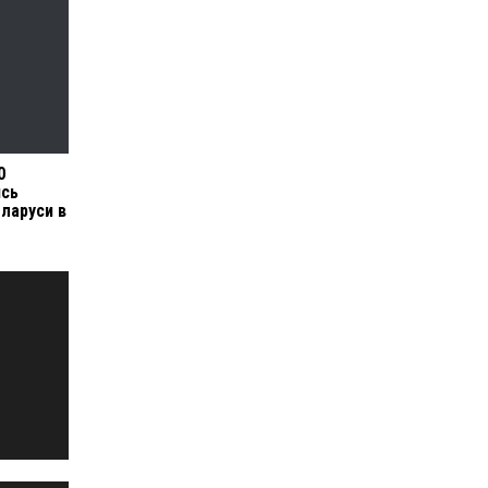
0
ись
ларуси в