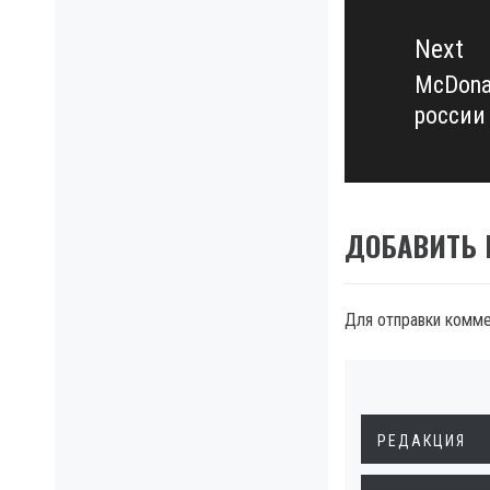
Next
McDona
Next
россии
post:
ДОБАВИТЬ
Для отправки комм
РЕДАКЦИЯ