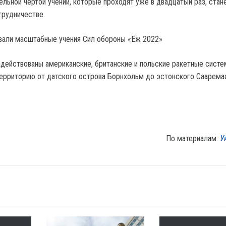
ельной чертой учений, которые проходят уже в двадцатый раз, стан
трудничестве.
адействованы американские, британские и польские ракетные систе
территорию от датского острова Борнхольм до эстонского Саарема
По материалам:
У