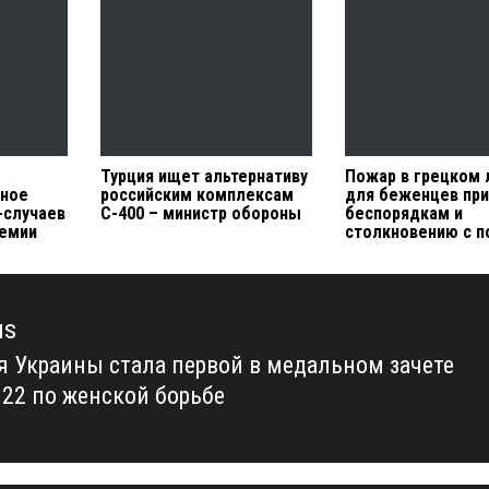
Турция ищет альтернативу
Пожар в грецком 
чное
российским комплексам
для беженцев при
-случаев
С-400 – министр обороны
беспорядкам и
демии
столкновению с п
us
я Украины стала первой в медальном зачете
us
022 по женской борьбе