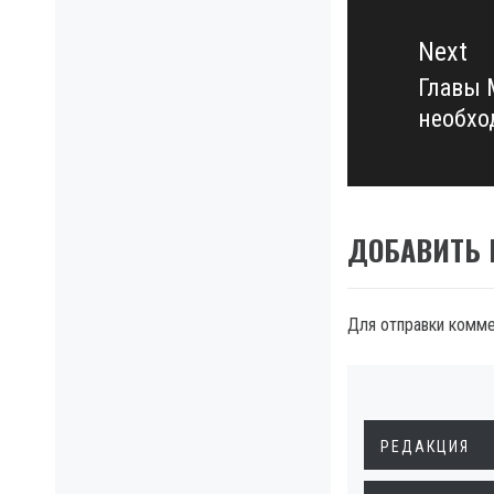
Next
Главы 
Next
необхо
post:
ДОБАВИТЬ
Для отправки комм
РЕДАКЦИЯ