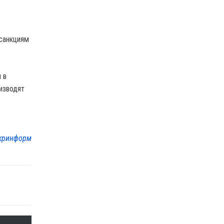
 санкциям
 в
изводят
кринформ