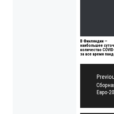
В Финляндии —
наибольшее суто
количество COVID
за все время пан
Навигация
по
Previo
записям
Сборна
Previo
Евро-2
post: