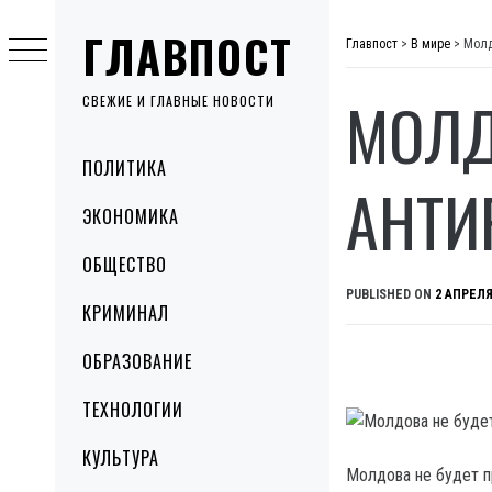
Skip
ГЛАВПОСТ
to
Главпост
>
В мире
>
Молд
content
МОЛД
СВЕЖИЕ И ГЛАВНЫЕ НОВОСТИ
Primary
ПОЛИТИКА
Menu
АНТИ
ЭКОНОМИКА
ОБЩЕСТВО
PUBLISHED ON
2 АПРЕЛЯ
КРИМИНАЛ
ОБРАЗОВАНИЕ
ТЕХНОЛОГИИ
КУЛЬТУРА
Молдова не будет п