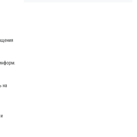
ащения
информ.
ь на
 и