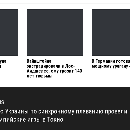
уна
Вайнштейна
В Германии готовя
и
экстрадировали в Лос-
мощному урагану 
Анджелес, ему грозит 140
лет тюрьмы
us
ю Украины по синхронному плаванию провели
us
мпийские игры в Токио