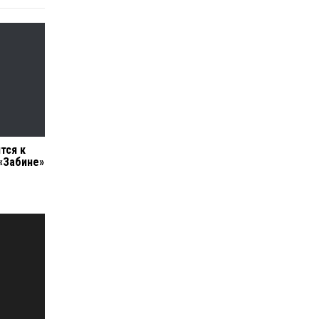
тся к
«Забине»