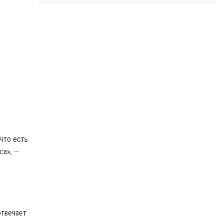
что есть
са», —
отвечает