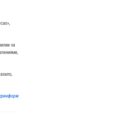
сах»,
зилии за
влениями,
азало,
кринформ