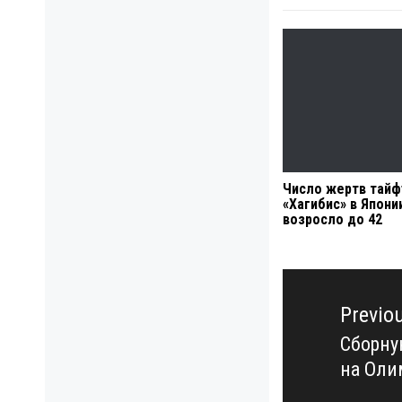
Число жертв тайф
«Хагибис» в Япони
возросло до 42
Навигация
по
Previo
записям
Сборну
Previo
на Оли
post: