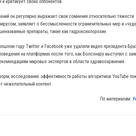
 и критикует своих оппонентов.
лений он регулярно выражает свои сомнения относительно тяжести
вирусом, заявляет о бессмысленности ограничительных мер и «чуде
еназванные препараты, такие как гидроксихлорохин.
прошлом году Twitter и Facebook уже удаляли видео президента Бра
поведения на платформах после того, как Болсонару выступил с зая
комендациям мировых экспертов в области здравоохранения.
орм, исследование эффективности работы алгоритмов YouTube пок
т нежелательный контент.
По материалам:
У