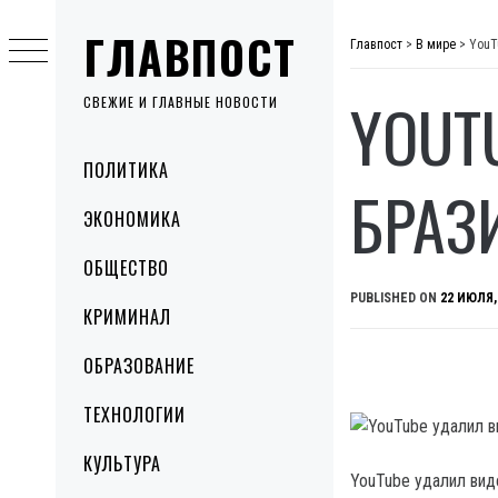
Skip
ГЛАВПОСТ
to
Главпост
>
В мире
>
YouT
content
YOUT
СВЕЖИЕ И ГЛАВНЫЕ НОВОСТИ
Primary
ПОЛИТИКА
Menu
БРАЗ
ЭКОНОМИКА
ОБЩЕСТВО
PUBLISHED ON
22 ИЮЛЯ,
КРИМИНАЛ
ОБРАЗОВАНИЕ
ТЕХНОЛОГИИ
КУЛЬТУРА
YouTube удалил вид