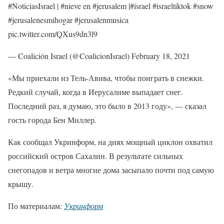
#NoticiasIsrael | #nieve en #jerusalem |#israel #israeltiktok #snow
#jerusalenesmihogar #jerusalenmusica
pic.twitter.com/QXus9dn3l9
— Coalición Israel (@CoalicionIsrael) February 18, 2021
«Мы приехали из Тель-Авива, чтобы поиграть в снежки.
Редкий случай, когда в Иерусалиме выпадает снег.
Последний раз, я думаю, это было в 2013 году», — сказал
гость города Бен Миллер.
Как сообщал Укринформ, на днях мощный циклон охватил
российский остров Сахалин. В результате сильных
снегопадов и ветра многие дома засыпало почти под самую
крышу.
По материалам:
Укринформ