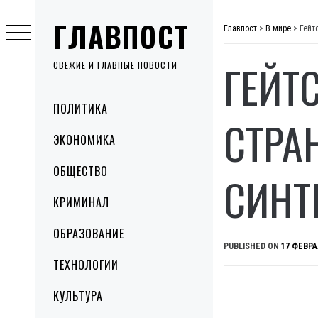
Skip
ГЛАВПОСТ
to
Главпост
>
В мире
>
Гейт
content
ГЕЙТ
СВЕЖИЕ И ГЛАВНЫЕ НОВОСТИ
Primary
ПОЛИТИКА
Menu
СТРА
ЭКОНОМИКА
ОБЩЕСТВО
СИНТ
КРИМИНАЛ
ОБРАЗОВАНИЕ
PUBLISHED ON
17 ФЕВРА
ТЕХНОЛОГИИ
КУЛЬТУРА