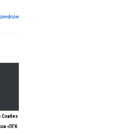
кринформ
л Совбез
ков «ПГК