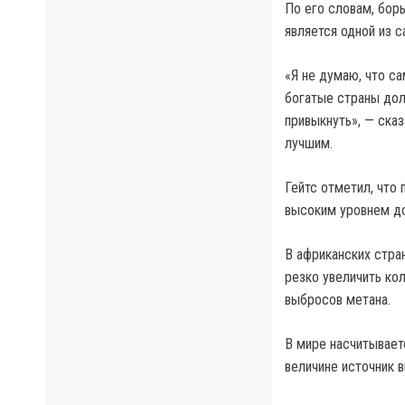
По его словам, бор
является одной из 
«Я не думаю, что са
богатые страны дол
привыкнуть», — ска
лучшим.
Гейтс отметил, что
высоким уровнем до
В африканских стра
резко увеличить ко
выбросов метана.
В мире насчитываетс
величине источник 