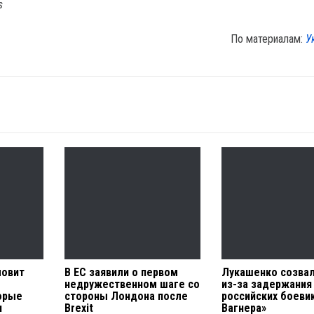
s
По материалам:
У
ловит
В ЕС заявили о первом
Лукашенко созва
недружественном шаге со
из-за задержания
орые
стороны Лондона после
российских боеви
и
Brexit
Вагнера»