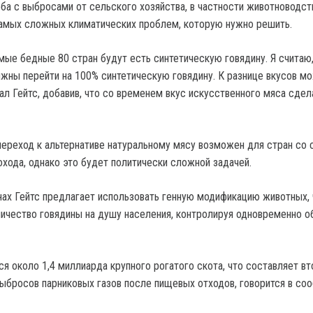
ьба с выбросами от сельского хозяйства, в частности животноводст
самых сложных климатических проблем, которую нужно решить.
мые бедные 80 стран будут есть синтетическую говядину. Я считаю,
жны перейти на 100% синтетическую говядину. К разнице вкусов м
зал Гейтс, добавив, что со временем вкус искусственного мяса сде
 переход к альтернативе натуральному мясу возможен для стран со 
хода, однако это будет политически сложной задачей.
нах Гейтс предлагает использовать генную модификацию животных,
личество говядины на душу населения, контролируя одновременно 
я около 1,4 миллиарда крупного рогатого скота, что составляет вт
выбросов парниковых газов после пищевых отходов, говорится в со