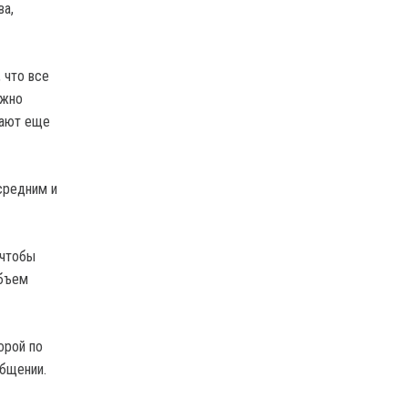
ва,
 что все
ожно
лают еще
средним и
 чтобы
объем
орой по
общении.