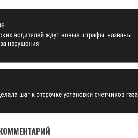
us
ских водителей ждут новые штрафы: названы
us
за нарушения
делала шаг к отсрочке установки счетчиков газа
 КОММЕНТАРИЙ