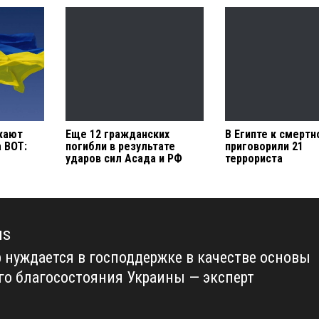
жают
Еще 12 гражданских
В Египте к смертн
 ВОТ:
погибли в результате
приговорили 21
ударов сил Асада и РФ
террориста
us
 нуждается в господдержке в качестве основы
us
го благосостояния Украины — эксперт