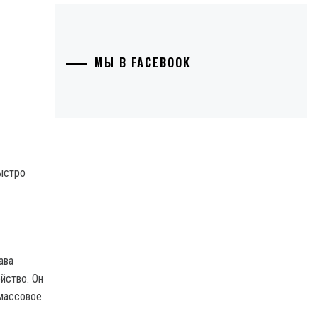
МЫ В FACEBOOK
ава
йство. Он
 массовое