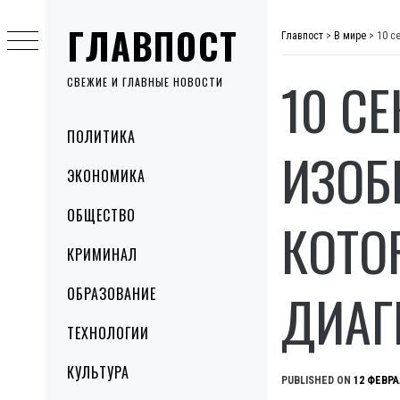
Skip
ГЛАВПОСТ
to
Главпост
>
В мире
>
10 с
content
10 С
СВЕЖИЕ И ГЛАВНЫЕ НОВОСТИ
Primary
ПОЛИТИКА
Menu
ИЗОБ
ЭКОНОМИКА
ОБЩЕСТВО
КОТО
КРИМИНАЛ
ДИАГ
ОБРАЗОВАНИЕ
ТЕХНОЛОГИИ
КУЛЬТУРА
PUBLISHED ON
12 ФЕВРА