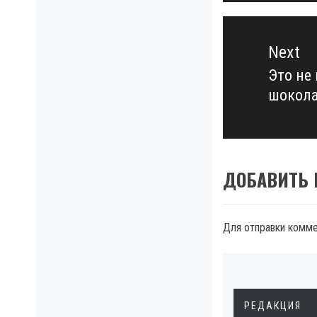
Next
Это не
Next
шокол
post:
ДОБАВИТЬ
Для отправки комм
РЕДАКЦИЯ