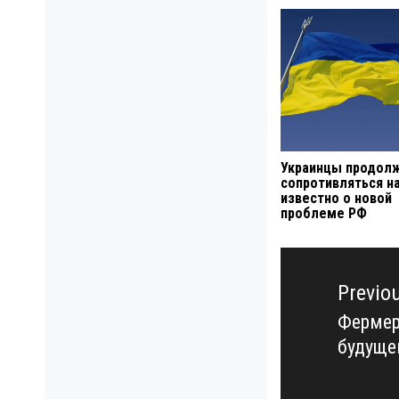
Украинцы продол
сопротивляться на
известно о новой
проблеме РФ
Навигация
по
Previo
записям
Фермер
Previo
будуще
post: