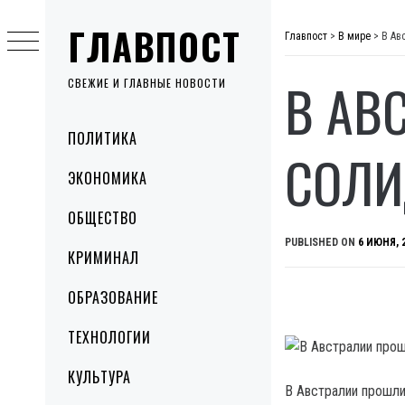
Skip
ГЛАВПОСТ
to
Главпост
>
В мире
>
В Ав
content
В АВ
СВЕЖИЕ И ГЛАВНЫЕ НОВОСТИ
Primary
ПОЛИТИКА
Menu
СОЛИ
ЭКОНОМИКА
ОБЩЕСТВО
PUBLISHED ON
6 ИЮНЯ, 
КРИМИНАЛ
ОБРАЗОВАНИЕ
ТЕХНОЛОГИИ
КУЛЬТУРА
В Австралии прошли