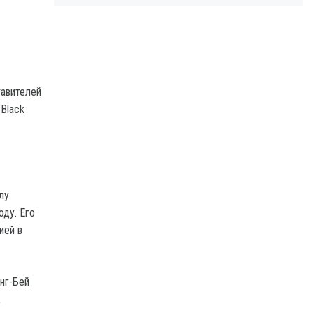
тавителей
Black
лу
оду. Его
ией в
нг-Бей
,