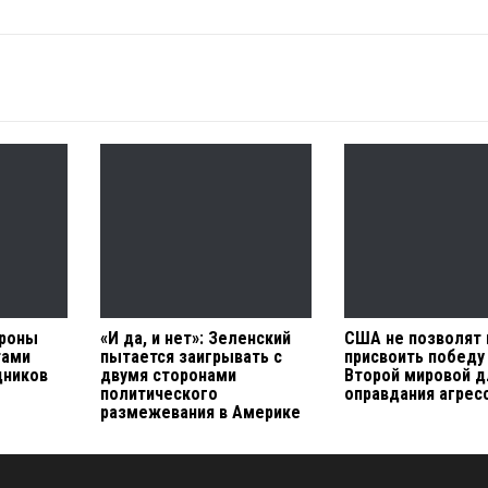
ороны
«И да, и нет»: Зеленский
США не позволят 
тами
пытается заигрывать с
присвоить победу
дников
двумя сторонами
Второй мировой д
политического
оправдания агрес
размежевания в Америке