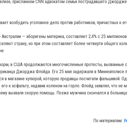
-релизе, присланном CNN адвокатом семьи пострадавшего Джордж
вает возбудить уголовное дело против работников, причастных к ег
 Австралии — аборигены материка, составляет 2,4% с 25 миллионов
селяют страну, но при этом составляет более четверти общего кол
не.
форм, в США продолжаются многочисленные протесты, вызванные 
риканца Джорджа Флойда. Его 25 мая задержали в Миннеаполисе 
ся в магазине купюрой, которую продавцы посчитали фальшивой. Од
его к асфальту, надавив коленом на горло. Флойд заявлял, что не 
 ему вызвали скорую помощь. Позже мужчина скончался в больнице
По материалам:
У