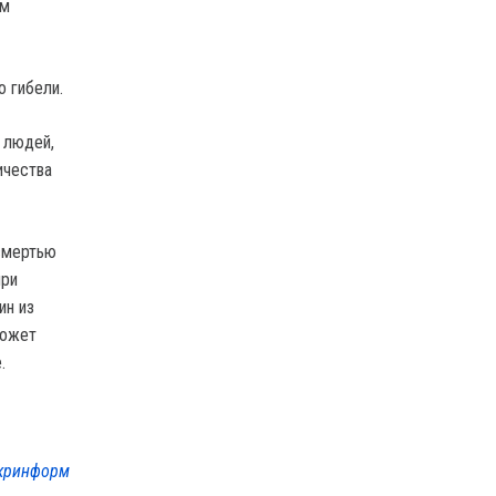
ем
о гибели.
 людей,
ичества
смертью
при
ин из
может
.
кринформ