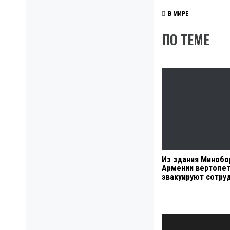
В МИРЕ
ПО ТЕМЕ
Из здания Миноб
Армении вертоле
эвакуируют сотру
Навигация