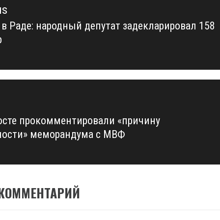
us
 в Раде: народный депутат задекларировал 158
us
р
сте прокомментировали «причину
ности» меморандума с МВФ
 КОММЕНТАРИЙ