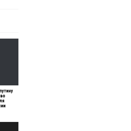
путину
 во
ля
сии