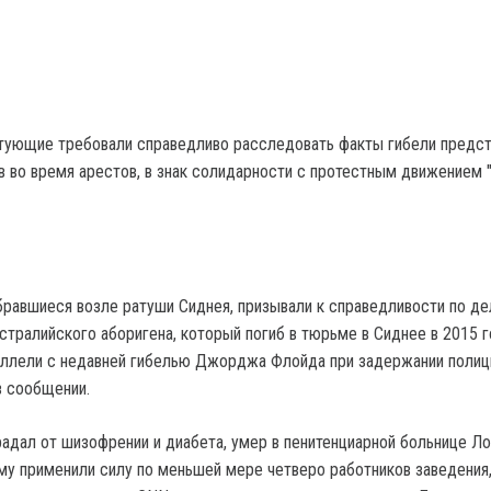
тующие требовали справедливо расследовать факты гибели предс
 во время арестов, в знак солидарности с протестным движением "
равшиеся возле ратуши Сиднея, призывали к справедливости по де
стралийского аборигена, который погиб в тюрьме в Сиднее в 2015 г
ллели с недавней гибелью Джорджа Флойда при задержании полиц
в сообщении.
радал от шизофрении и диабета, умер в пенитенциарной больнице Ло
нему применили силу по меньшей мере четверо работников заведения