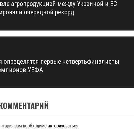
овле агропродукцией между Украиной и ЕС
us
ировали очередной рекорд
я определятся первые четвертьфиналисты
емпионов УЕФА
 КОММЕНТАРИЙ
ентария вам необходимо
авторизоваться
.