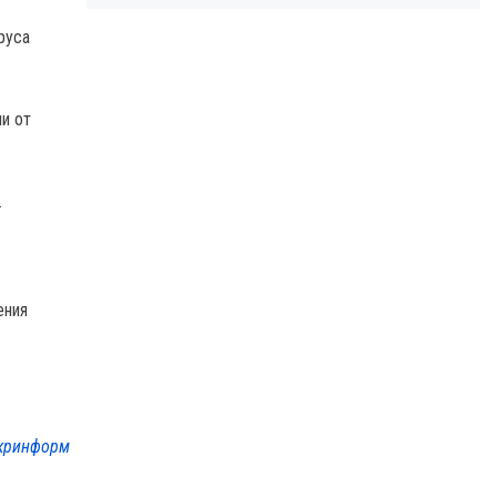
руса
и от
.
ения
кринформ