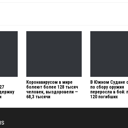
Коронавирусом в мире
В Южном Судане 
27
болеют более 128 тысяч
по сбору оружия
ддержку
человек, выздоровели —
переросла в бой: 
и
68,3 тысячи
120 погибших
us