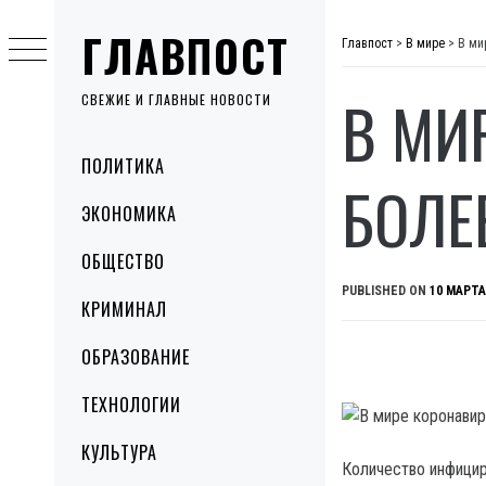
Skip
ГЛАВПОСТ
to
Главпост
>
В мире
>
В ми
content
В МИ
СВЕЖИЕ И ГЛАВНЫЕ НОВОСТИ
Primary
ПОЛИТИКА
Menu
БОЛЕ
ЭКОНОМИКА
ОБЩЕСТВО
PUBLISHED ON
10 МАРТА
КРИМИНАЛ
ОБРАЗОВАНИЕ
ТЕХНОЛОГИИ
КУЛЬТУРА
Количество инфицир