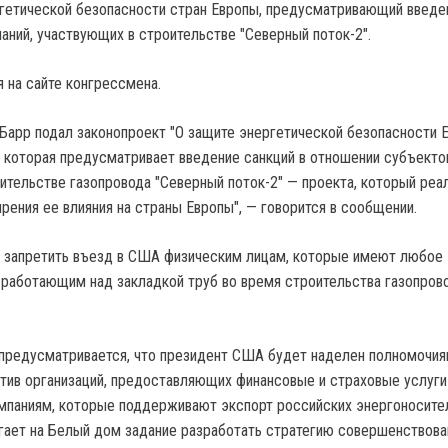
гетической безопасности стран Европы, предусматривающий введе
аний, участвующих в строительстве "Северный поток-2".
 на сайте конгрессмена.
Барр подал законопроект "О защите энергетической безопасности Е
, которая предусматривает введение санкций в отношении субъекто
ительстве газопровода "Северный поток-2" — проекта, который реа
рения ее влияния на страны Европы", — говорится в сообщении.
 запретить въезд в США физическим лицам, которые имеют любое
 работающим над закладкой труб во время строительства газопров
предусматривается, что президент США будет наделен полномочи
отив организаций, предоставляющих финансовые и страховые услуги
паниям, которые поддерживают экспорт российских энергоносите
гает на Белый дом задание разработать стратегию совершенствова