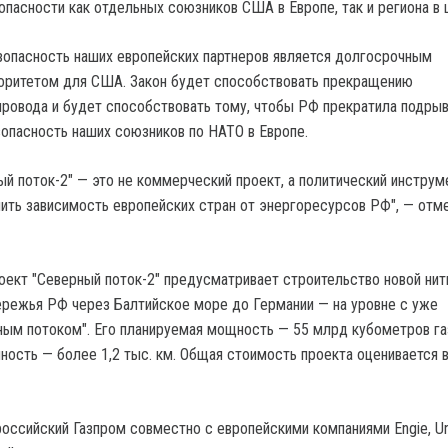
опасности как отдельных союзников США в Европе, так и региона в 
зопасность наших европейских партнеров является долгосрочным
оритетом для США. Закон будет способствовать прекращению
провода и будет способствовать тому, чтобы РФ прекратила подры
опасность наших союзников по НАТО в Европе.
й поток-2" — это не коммерческий проект, а политический инструме
ить зависимость европейских стран от энергоресурсов РФ", — отм
оект "Северный поток-2" предусматривает строительство новой нит
ережья РФ через Балтийское море до Германии — на уровне с уже
ым потоком". Его планируемая мощность — 55 млрд кубометров га
ность — более 1,2 тыс. км. Общая стоимость проекта оценивается в
российский Газпром совместно с европейскими компаниями Engie, Un