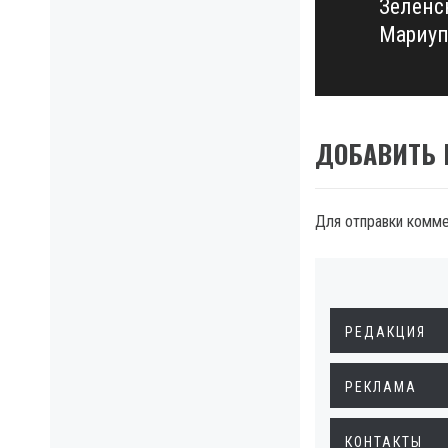
Зеленс
Next
Мариуп
post:
ДОБАВИТЬ
Для отправки комм
РЕДАКЦИЯ
РЕКЛАМА
КОНТАКТЫ