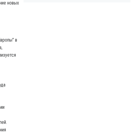
ние новых
вропы" в
в,
лизуется
ода
ями
лей.
ния