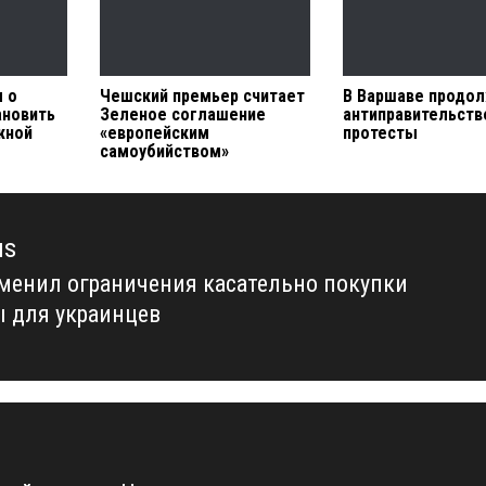
л о
Чешский премьер считает
В Варшаве продо
ановить
Зеленое соглашение
антиправительст
жной
«европейским
протесты
самоубийством»
us
менил ограничения касательно покупки
us
 для украинцев