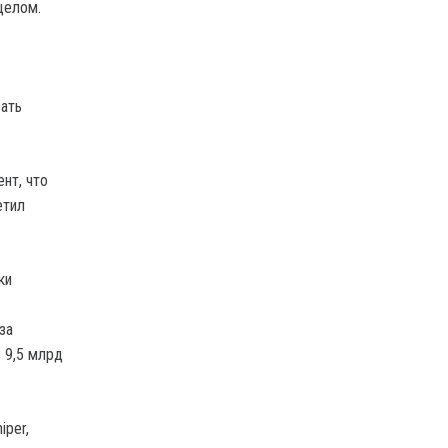
целом.
вать
нт, что
етил
ки
за
 9,5 млрд
iper,