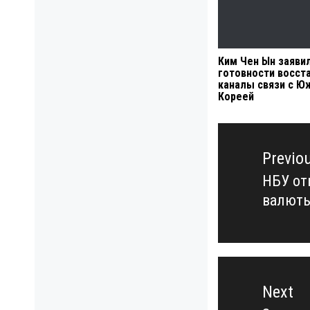
Ким Чен Ын заяви
готовности восст
каналы связи с Ю
Кореей
Навигация
по
Previo
записям
НБУ от
Previo
валюты
post:
Next