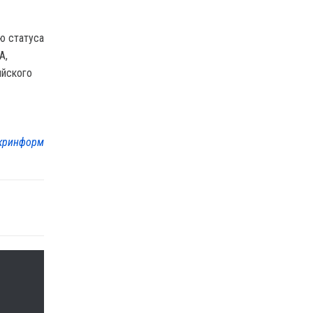
ю статуса
А,
ийского
кринформ