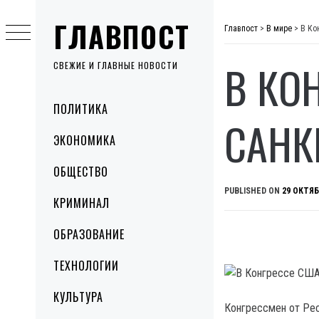
Skip
ГЛАВПОСТ
to
Главпост
>
В мире
>
В Ко
content
В КО
СВЕЖИЕ И ГЛАВНЫЕ НОВОСТИ
Primary
ПОЛИТИКА
Menu
САНК
ЭКОНОМИКА
ОБЩЕСТВО
PUBLISHED ON
29 ОКТЯБ
КРИМИНАЛ
ОБРАЗОВАНИЕ
ТЕХНОЛОГИИ
КУЛЬТУРА
Конгрессмен от Рес