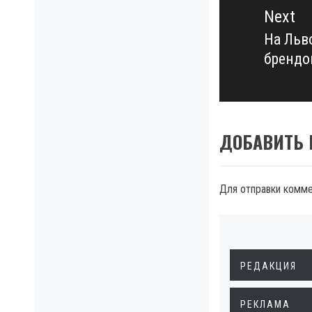
Next
На Льв
Next
брендо
post:
ДОБАВИТЬ
Для отправки комм
РЕДАКЦИЯ
РЕКЛАМА