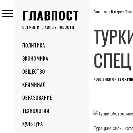
Skip
ГЛАВПОСТ
to
Главпост
>
В мире
>
Турк
content
ТУРК
СВЕЖИЕ И ГЛАВНЫЕ НОВОСТИ
Primary
ПОЛИТИКА
Menu
СПЕЦ
ЭКОНОМИКА
ОБЩЕСТВО
PUBLISHED ON
12 ОКТЯБ
КРИМИНАЛ
ОБРАЗОВАНИЕ
ТЕХНОЛОГИИ
КУЛЬТУРА
Турецкие силы, кот