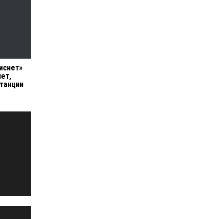
иснет»
ет,
танции