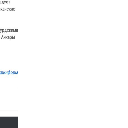
ледует
иканских
курдскими
ь Анкары
кринформ