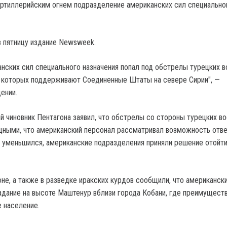
артиллерийским огнем подразделение американских сил специально
 пятницу издание Newsweek.
анских сил специального назначения попал под обстрелы турецких в
 которых поддерживают Соединенные Штаты на севере Сирии", —
ении.
 чиновник Пентагона заявил, что обстрелы со стороны турецких в
ными, что американский персонал рассматривал возможность отв
л уменьшился, американские подразделения приняли решение отойти
оне, а также в разведке иракских курдов сообщили, что американск
адание на высоте Маштенур вблизи города Кобани, где преимущест
 население.