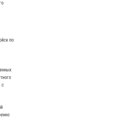
го
ойск по
оенных
етного
 с
ий
венно