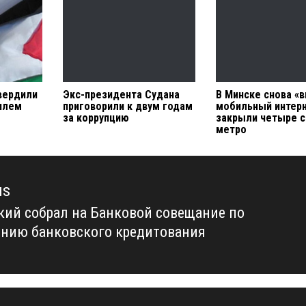
вердили
Экс-президента Судана
В Минске снова «в
илем
приговорили к двум годам
мобильный интерн
за коррупцию
закрыли четыре с
метро
us
кий собрал на Банковой совещание по
us
нию банковского кредитования