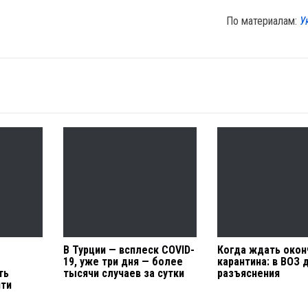
По материалам:
У
В Турции — всплеск COVID-
Когда ждать окон
19, уже три дня — более
карантина: в ВОЗ 
ть
тысячи случаев за сутки
разъяснения
яти