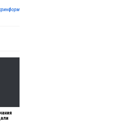
кринформ
чания
дали