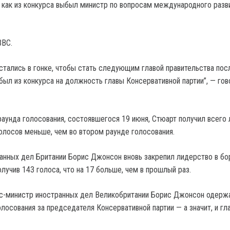
, как из конкурса выбыл министр по вопросам международного разв
BBC.
стались в гонке, чтобы стать следующим главой правительства посл
был из конкурса на должность главы Консервативной партии”, — гов
раунда голосования, состоявшегося 19 июня, Стюарт получил всего
голосов меньше, чем во втором раунде голосования.
анных дел Британии Борис Джонсон вновь закрепил лидерство в бо
лучив 143 голоса, что на 17 больше, чем в прошлый раз.
кс-министр иностранных дел Великобритании Борис Джонсон одерж
лосования за председателя Консервативной партии — а значит, и гл