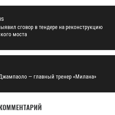
us
ыявил сговор в тендере на реконструкцию
us
кого моста
Джампаоло — главный тренер «Милана»
 КОММЕНТАРИЙ