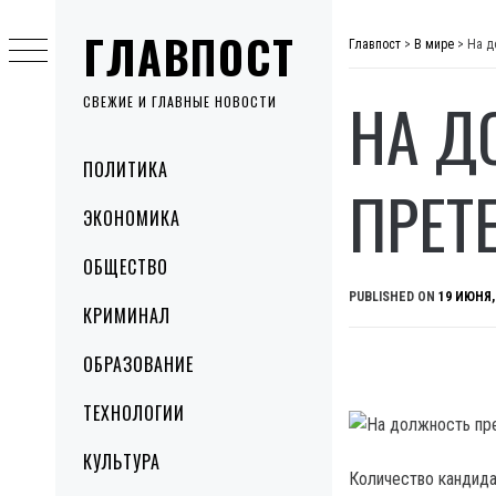
Skip
ГЛАВПОСТ
to
Главпост
>
В мире
>
На д
content
НА Д
СВЕЖИЕ И ГЛАВНЫЕ НОВОСТИ
Primary
ПОЛИТИКА
Menu
ПРЕТ
ЭКОНОМИКА
ОБЩЕСТВО
PUBLISHED ON
19 ИЮНЯ,
КРИМИНАЛ
ОБРАЗОВАНИЕ
ТЕХНОЛОГИИ
КУЛЬТУРА
Количество кандида