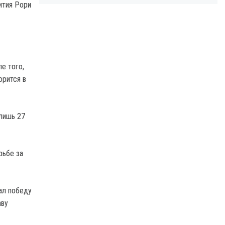
ития Рори
е того,
орится в
 лишь 27
рьбе за
ал победу
аву