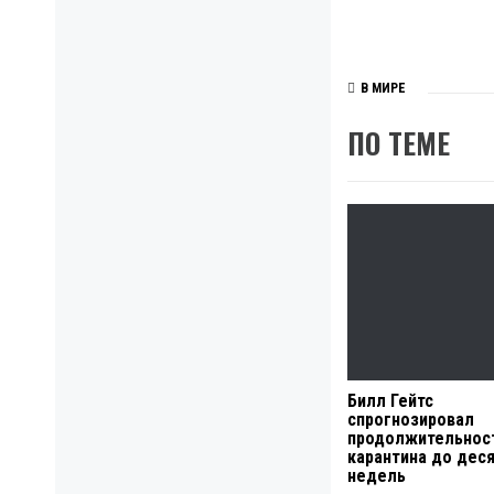
В МИРЕ
ПО ТЕМЕ
Билл Гейтс
спрогнозировал
продолжительнос
карантина до дес
недель