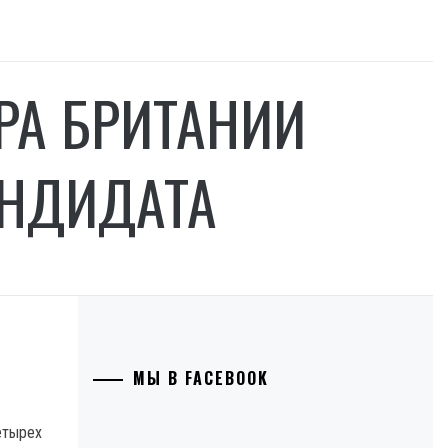
РА БРИТАНИИ
АНДИДАТА
МЫ В FACEBOOK
етырех