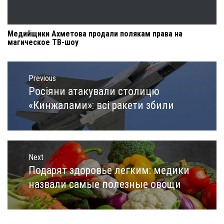
Медийщики Ахметова продали полякам права на
магическое ТВ-шоу
Навигация
по
Previous
записям
Росіяни атакували столицю
Previous
post:
«Кинжалами»: всі ракети збили
Next
Подарят здоровье легким: медики
Next
post:
назвали самые полезные овощи