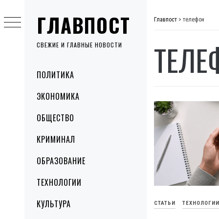
Skip
ГЛАВПОСТ
to
Главпост
>
телефон
content
ТЕЛЕ
СВЕЖИЕ И ГЛАВНЫЕ НОВОСТИ
Primary
ПОЛИТИКА
Menu
ЭКОНОМИКА
ОБЩЕСТВО
КРИМИНАЛ
ОБРАЗОВАНИЕ
ТЕХНОЛОГИИ
КУЛЬТУРА
СТАТЬИ
ТЕХНОЛОГИ