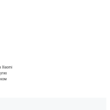
 Xiaomi
угих
ском