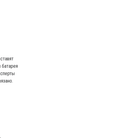
 ставят
м батарея
ксперты
вязано.