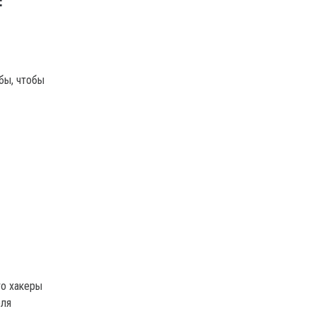
:
бы, чтобы
то хакеры
еля