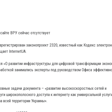
 сайте ВРУ сейчас отсутствует
арегистрирован законопроект 2320, известный как Кодекс электро
щает InternetUA.
я «О развитии инфраструктуры для цифровой трансформации эконо
работкой занимались эксперты под руководством Офиса эффективн
новные задачи документа – «развитие высокоскоростных сетей и
уги широкополосного доступа к интернету как универсальной услуг
а всей территории Украины».