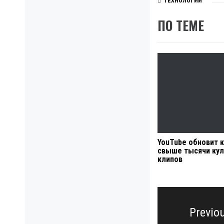
ТЕХНОЛОГИИ
ПО ТЕМЕ
YouTube обновит 
свыше тысячи ку
клипов
Навигация
по
Previo
записям