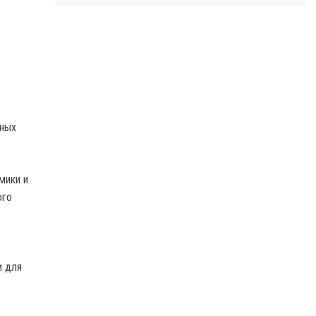
нных
мики и
ого
и для