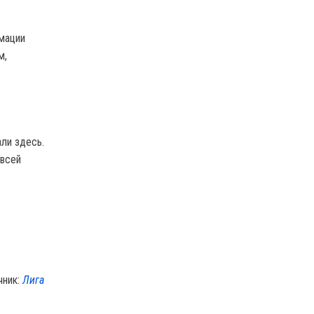
мации
м,
али здесь.
 всей
чник:
Лига