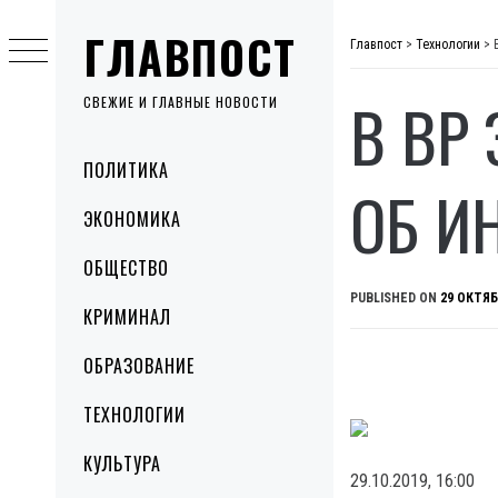
Skip
ГЛАВПОСТ
to
Главпост
>
Технологии
>
content
В ВР
СВЕЖИЕ И ГЛАВНЫЕ НОВОСТИ
Primary
ПОЛИТИКА
Menu
ОБ И
ЭКОНОМИКА
ОБЩЕСТВО
PUBLISHED ON
29 ОКТЯБ
КРИМИНАЛ
ОБРАЗОВАНИЕ
ТЕХНОЛОГИИ
КУЛЬТУРА
29.10.2019, 16:00