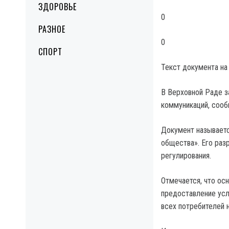
ЗДОРОВЬЕ
0
РАЗНОЕ
0
СПОРТ
Текст документа на
В Верховной Раде з
коммуникаций, сооб
Документ называетс
общества». Его раз
регулирования.
Отмечается, что ос
предоставление усл
всех потребителей н