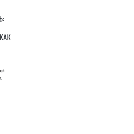
Ь:
КАК
вой
ю.