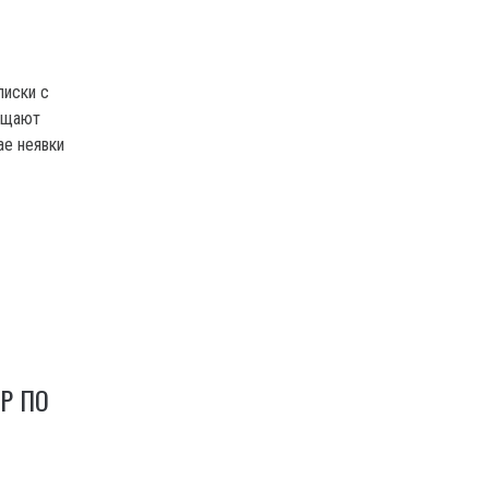
писки с
ещают
ае неявки
Р ПО