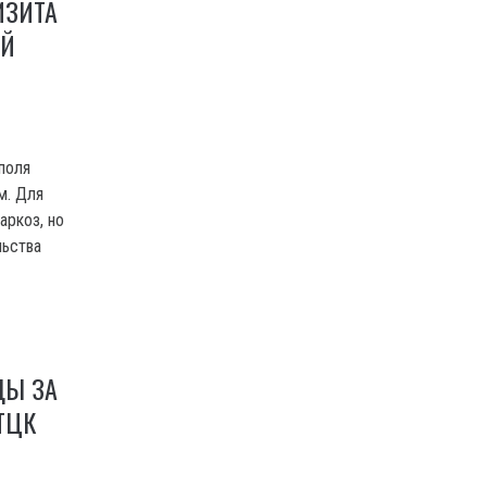
ИЗИТА
ИЙ
поля
м. Для
аркоз, но
льства
ДЫ ЗА
 ТЦК