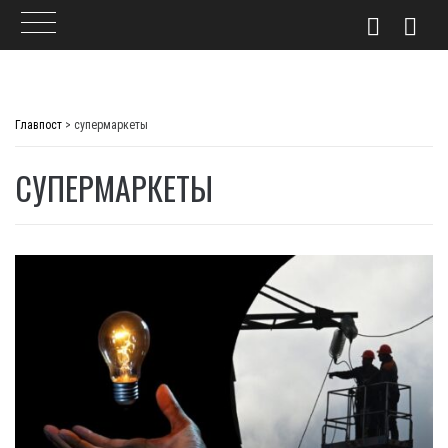
Skip
to
Главпост
>
супермаркеты
content
СУПЕРМАРКЕТЫ