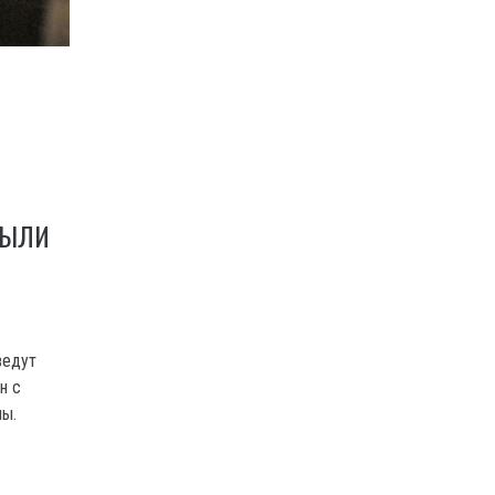
РЫЛИ
ведут
н с
ы.