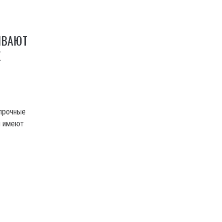
ЫВАЮТ
Х
прочные
и имеют