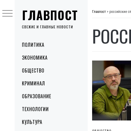
Skip
ГЛАВПОСТ
to
Главпост
>
российские с
content
РОСС
СВЕЖИЕ И ГЛАВНЫЕ НОВОСТИ
Primary
ПОЛИТИКА
Menu
ЭКОНОМИКА
ОБЩЕСТВО
КРИМИНАЛ
ОБРАЗОВАНИЕ
ТЕХНОЛОГИИ
КУЛЬТУРА
ОБЩЕСТВО