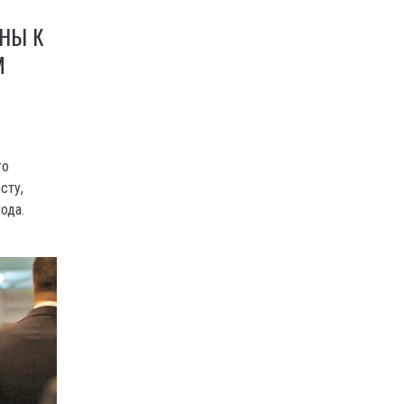
ИНЫ К
М
го
сту,
ода.