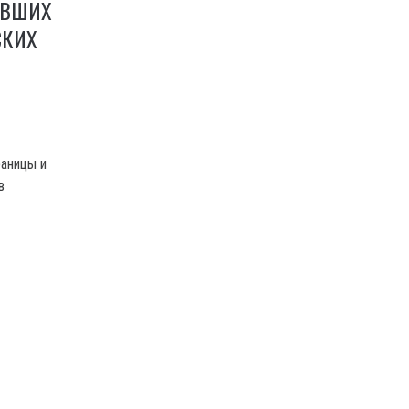
АВШИХ
СКИХ
раницы и
в