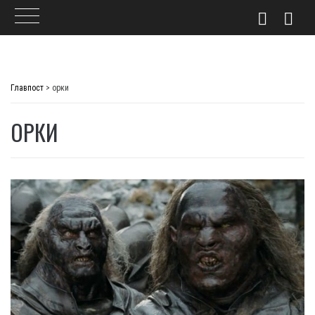
Skip
to
Главпост
>
орки
content
ОРКИ