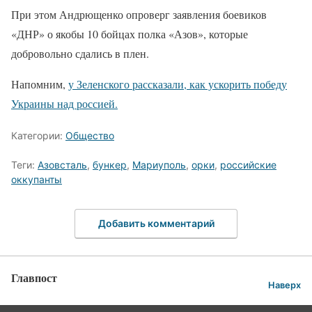
При этом Андрющенко опроверг заявления боевиков
«ДНР» о якобы 10 бойцах полка «Азов», которые
добровольно сдались в плен.
Напомним,
у Зеленского рассказали, как ускорить победу
Украины над россией.
Категории:
Общество
Теги:
Азовсталь
,
бункер
,
Мариуполь
,
орки
,
российские
оккупанты
Добавить комментарий
Главпост
Наверх