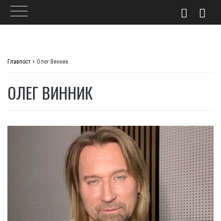
Skip
to
Главпост
>
Олег Винник
content
ОЛЕГ ВИННИК