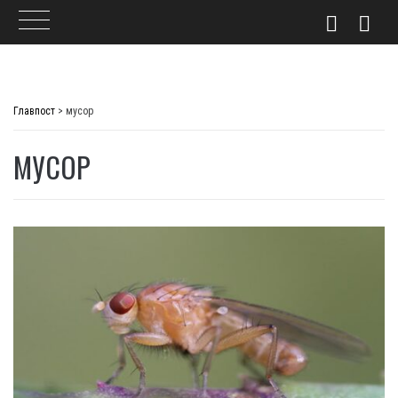
Skip
to
Главпост
>
мусор
content
МУСОР