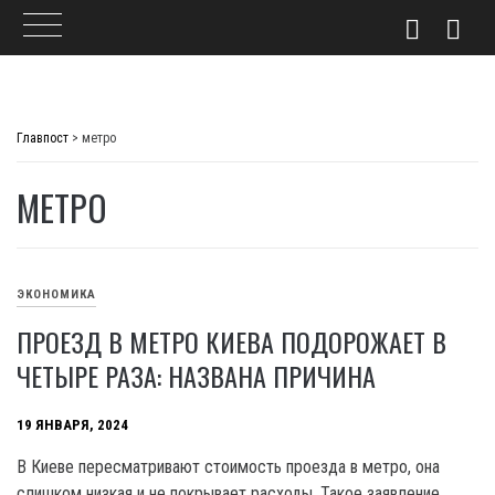
Skip
to
Главпост
>
метро
content
МЕТРО
ЭКОНОМИКА
ПРОЕЗД В МЕТРО КИЕВА ПОДОРОЖАЕТ В
ЧЕТЫРЕ РАЗА: НАЗВАНА ПРИЧИНА
19 ЯНВАРЯ, 2024
B Киеве пересматривают стоимость проезда в метро, она
слишком низкая и не покрывает расходы. Такое заявление