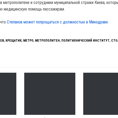
 в метрополитене и сотрудники муниципальной стражи Киева, котор
ую медицинскую помощь пассажирам.
 что
Степанов может попрощаться с должностью в Минздраве.
ИЕВ
,
КРЕЩАТИК
,
МЕТРО
,
МЕТРОПОЛИТЕН
,
ПОЛИТИХНИЧЕСКИЙ ИНСТИТУТ
,
СТО