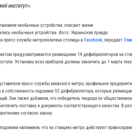
ий институт».
ились необычные устройства. Фото: Украинская правда
 в пресс-службе метрополитена столицы в
Facebook
, передает
Глав
оектом предусматривается размещение 19 дефибрилляторов на стан
оступе. Установку всех приборов должны закончить до 1 марта тек
дставители пресс-службы киевского метро, профильное предприят
о в собственность подземки 52 дефибриллятора, которые размеща
нций. Они также добавили, что победитель тендера по общественно
еспечить поставку и документы соответствующего качества. В рез
претензию согласно закону.
подземки напомнили, что на станциях метро действуют правоохран