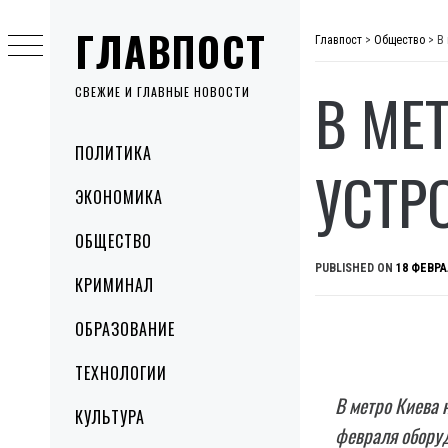
Skip
ГЛАВПОСТ
to
Главпост
>
Общество
>
В
content
В МЕ
СВЕЖИЕ И ГЛАВНЫЕ НОВОСТИ
Primary
ПОЛИТИКА
Menu
УСТР
ЭКОНОМИКА
ОБЩЕСТВО
PUBLISHED ON
18 ФЕВРА
КРИМИНАЛ
ОБРАЗОВАНИЕ
ТЕХНОЛОГИИ
В метро Киева 
КУЛЬТУРА
февраля оборуд