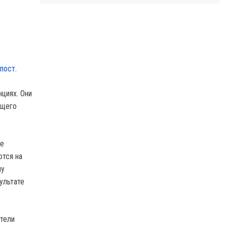
пост.
циях. Они
ущего
ие
ются на
му
ультате
ители