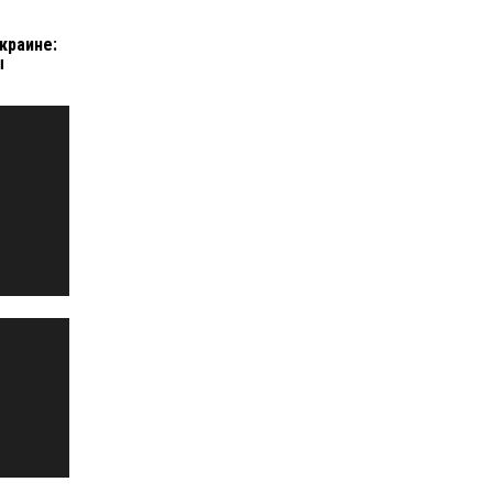
краине:
ы