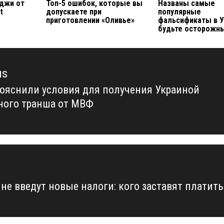
еджи от
Топ-5 ошибок, которые вы
Названы самые
t
допускаете при
популярные
приготовлении «Оливье»
фальсификаты в У
будьте осторожн
us
рояснили условия для получения Украиной
us
ного транша от МВФ
ине введут новые налоги: кого заставят платить