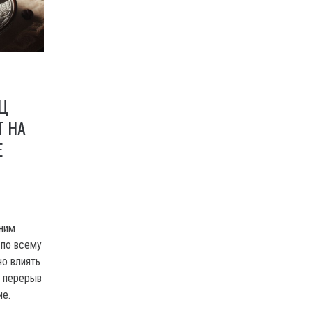
ЯЦ
Т НА
Е
ним
 по всему
но влиять
е перерыв
ие.