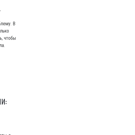
,
блему. В
олько
ь, чтобы
ла.
И: