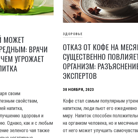
ЗДОРОВЬЕ
Й МОЖЕТ
ОТКАЗ ОТ КОФЕ НА МЕС
РЕДНЫМ: ВРАЧИ
СУЩЕСТВЕННО ПОВЛИЯЕ
 ЧЕМ УГРОЖАЕТ
ОРГАНИЗМ: РАЗЪЯСНЕНИ
ПИТКА
ЭКСПЕРТОВ
30 НОЯБРЯ, 2023
даря своим
лезным свойствам,
Кофе стал самым популярным утрен
ей напитка,
напитком, люди пьют его ежедневно
лучшению здоровья и
миру. Напиток способен положитель
ю. Однако, как и с любым
на организм человека, но и месячны
ение зеленого чая также
от него может улучшить самочувств
орые негативные