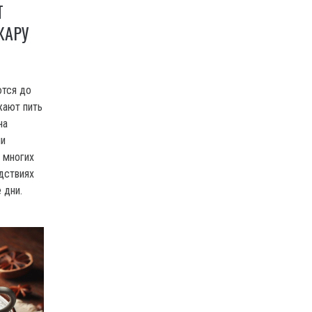
Т
ЖАРУ
ются до
жают пить
на
ли
 многих
дствиях
 дни.