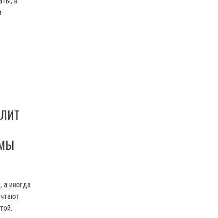
аты, в
м
ЛИТ
ЕМЫ
 а иногда
ечтают
той.