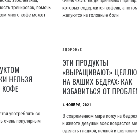
еских заболеваний,
Очень часто люди принимают препар
ость тренировок, помочь
которых содержится кофеин, а пото
шком много кофе может
жалуются на головные боли.
ЗДОРОВЬЕ
ЭТИ ПРОДУКТЫ
ДУКТОМ
«ВЫРАЩИВАЮТ» ЦЕЛЛЮ
КИ НЕЛЬЗЯ
НА ВАШИХ БЕДРАХ: КАК
 КОФЕ
ИЗБАВИТЬСЯ ОТ ПРОБЛ
4 НОЯБРЯ, 2021
тся употреблять со
В современном мире кожу на бедрах,
ть очень популярным
и животе девушки всех возрастов м
сделать гладкой, нежной и шелковис