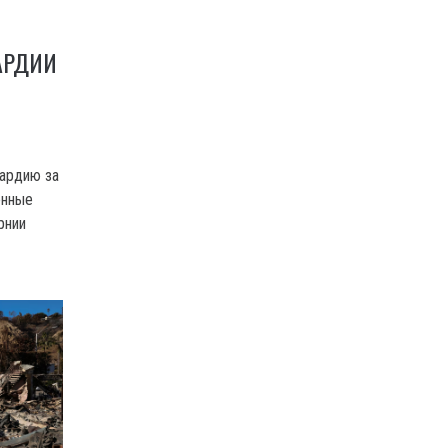
АРДИИ
ардию за
енные
рнии