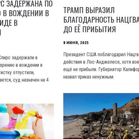
РС ЗАДЕРЖАНА ПО
ТРАМП ВЫРАЗИЛ
 В ВОЖДЕНИИ В
БЛАГОДАРНОСТЬ НАЦГВ
ИДЕ В
ДО ЕЁ ПРИБЫТИЯ
И
8 ИЮНЯ, 2025
Президент США поблагодарил Нацгв
Спирс задержали в
действия в Лос-Анджелесе, хотя во
зрению в вождении в
ещё не прибыли. Губернатор Калифо
истку отпустили,
назвал приказ ненужным.
ется, суд назначен на 4