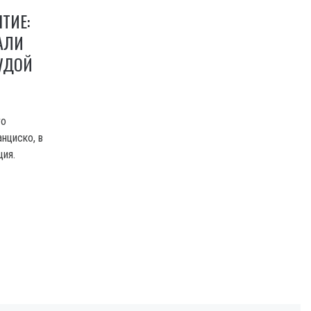
ТИЕ:
АЛИ
УДОЙ
го
нциско, в
ия.