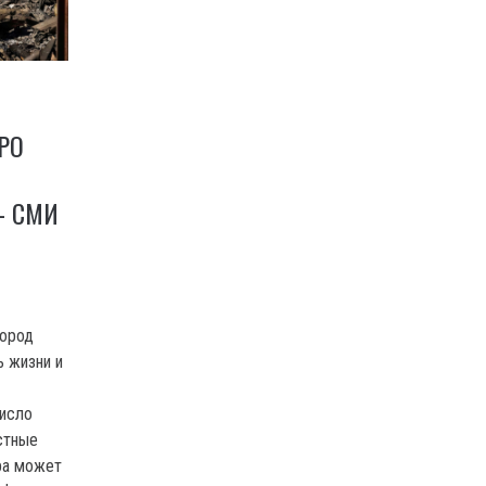
РО
– СМИ
город
 жизни и
число
стные
ра может