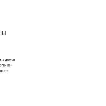
НЫ
лых домов
ргии из-
 штата