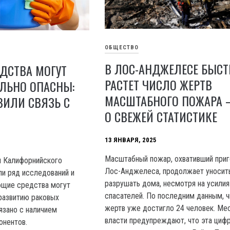
ОБЩЕСТВО
В ЛОС-АНДЖЕЛЕСЕ БЫСТ
ДСТВА МОГУТ
РАСТЕТ ЧИСЛО ЖЕРТВ
ЛЬНО ОПАСНЫ:
МАСШТАБНОГО ПОЖАРА 
ВИЛИ СВЯЗЬ С
О СВЕЖЕЙ СТАТИСТИКЕ
13 ЯНВАРЯ, 2025
Масштабный пожар, охвативший при
и Калифорнийского
Лос-Анджелеса, продолжает уносить
ли ряд исследований и
разрушать дома, несмотря на усилия
ющие средства могут
спасателей. По последним данным, 
развитию раковых
жертв уже достигло 24 человек. Ме
язано с наличием
власти предупреждают, что эта циф
онентов.