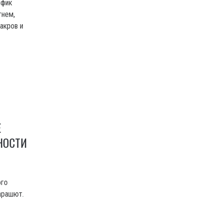
ифик
гнем,
акров и
Е
НОСТИ
ого
арашют.