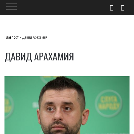
Skip
to
Главпост
>
Давид Арахамия
content
ДАВИД АРАХАМИЯ