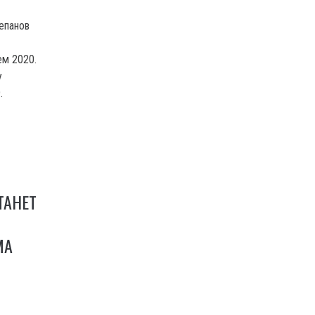
епанов
ем 2020.
у
.
ТАНЕТ
МА