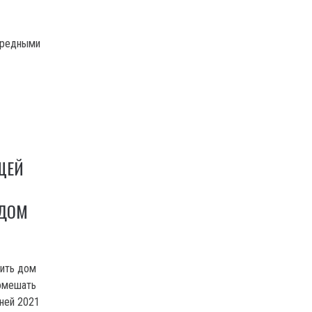
вредными
ЩЕЙ
 ДОМ
тить дом
помешать
ней 2021