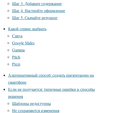
Шаг 3. Добавьте содержание
Шаг 4. Настройте оформление
Шаг 5. Скачайте результат
Какой сервис выбрать
Canva
Google Slides
Gamma
Pitch
Prezi
Альтернативный способ: создать презентацию на
смартфоне
Если не получается: типичные ошибки и способы
решения
Шаблоны недоступны
Не сохраняются изменения