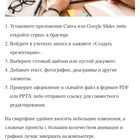
Установите приложение Canva или Google Slides либо
откройте сервис в браузере.
Войдите в учетную запись и нажмите «Создать
презентацию».
Выберите готовый шаблон или пустой документ.
Добавьте текст, фотографии, диаграммы и другие
элементы.
Проверьте оформление и скачайте файл в формате PDF
или PPTX либо отправьте ссылку для совместного
редактирования.
На смартфоне удобнее вносить небольшие изменения, а
сложные проекты с большим количеством анимации и
графики лучше завершать на компьютере.