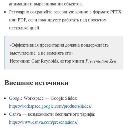
анимации и выравнивании объектов.
Регулярно сохраняйте резервную копию в формате PPTX
или PDF, если планируете работать над проектом
несколько дней.
«Эффективная презентация должна поддерживать
выступление, а не заменять его».
Источник: Garr Reynolds, автор книги
Presentation Zen
.
Внешние источники
Google Workspace — Google Slides:
https://workspace.google.com/products/slides/
Canva — возможности бесплатного тарифа:
https://www.canva.com/presentations/