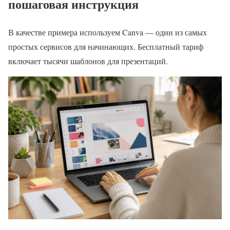
пошаговая инструкция
В качестве примера используем Canva — один из самых
простых сервисов для начинающих. Бесплатный тариф
включает тысячи шаблонов для презентаций.