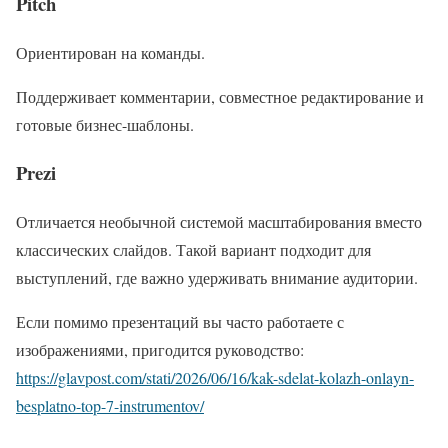
Pitch
Ориентирован на команды.
Поддерживает комментарии, совместное редактирование и
готовые бизнес-шаблоны.
Prezi
Отличается необычной системой масштабирования вместо
классических слайдов. Такой вариант подходит для
выступлений, где важно удерживать внимание аудитории.
Если помимо презентаций вы часто работаете с
изображениями, пригодится руководство:
https://glavpost.com/stati/2026/06/16/kak-sdelat-kolazh-onlayn-
besplatno-top-7-instrumentov/