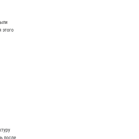
были
я этого
ктуру
ль после