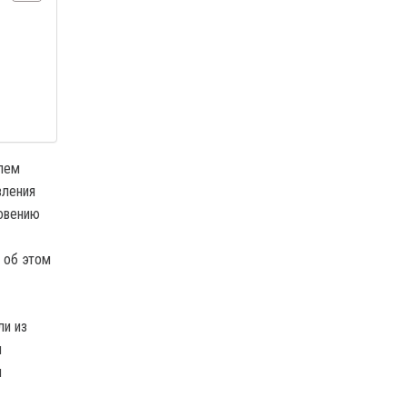
блем
вления
новению
 об этом
ли из
м
я