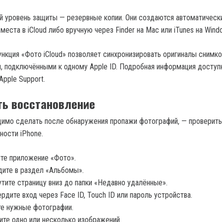
й уровень защиты — резервные копии. Они создаются автоматическ
места в iCloud либо вручную через Finder на Mac или iTunes на Wind
ункция «Фото iCloud» позволяет синхронизировать оригиналы снимк
, подключёнными к одному Apple ID. Подробная информация доступ
pple Support.
ть восстановление
димо сделать после обнаружения пропажи фотографий, — проверить
ости iPhone.
те приложение «Фото».
ите в раздел «Альбомы».
тите страницу вниз до папки «Недавно удалённые».
рдите вход через Face ID, Touch ID или пароль устройства.
е нужные фотографии.
те одно или несколько изображений.