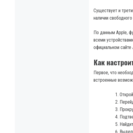
Существует и трети
наличии свободного 
По данным Apple, ф
всеми устройствами
официальном сайте A
Как настрои
Первое, что необхо
встроенные возможн
Открой
Перейд
Прокру
Подтве
Найдит
Выдели