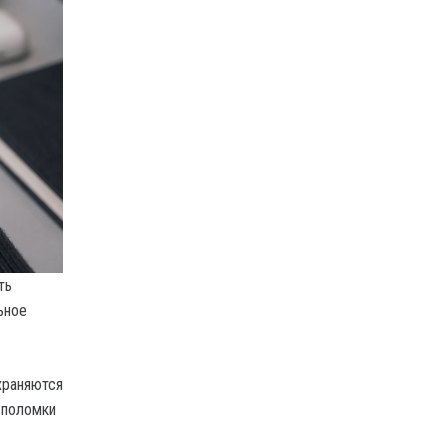
ть
ьное
храняются
 поломки