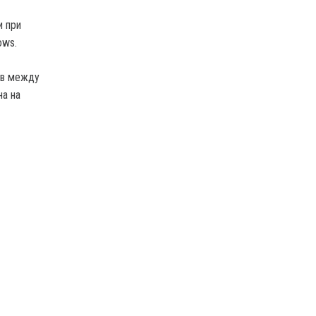
и при
ows.
ов между
на на