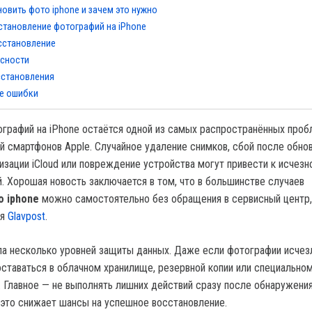
новить фото iphone и зачем это нужно
становление фотографий на iPhone
сстановление
асности
сстановления
е ошибки
графий на iPhone остаётся одной из самых распространённых про
й смартфонов Apple. Случайное удаление снимков, сбой после обно
низации iCloud или повреждение устройства могут привести к исчез
. Хорошая новость заключается в том, что в большинстве случаев
о iphone
можно самостоятельно без обращения в сервисный центр,
ия
Glavpost
.
а несколько уровней защиты данных. Даже если фотографии исчез
 оставаться в облачном хранилище, резервной копии или специально
 Главное — не выполнять лишних действий сразу после обнаружени
 это снижает шансы на успешное восстановление.