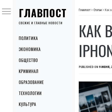
Skip
ГЛАВПОСТ
to
Главпост
>
Статьи
>
Как в
content
КАК 
СВЕЖИЕ И ГЛАВНЫЕ НОВОСТИ
Primary
ПОЛИТИКА
Menu
IPHO
ЭКОНОМИКА
ОБЩЕСТВО
PUBLISHED ON
9 ИЮНЯ, 
КРИМИНАЛ
ОБРАЗОВАНИЕ
ТЕХНОЛОГИИ
КУЛЬТУРА