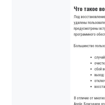
Что такое во
Под восстановление
удалены пользовате
предусмотрены вст
программного обесп
Большинство пользо
случай
очистк
сбой в
выход 
отключ
восста
В отличие от многих
Apple. Благодаря э