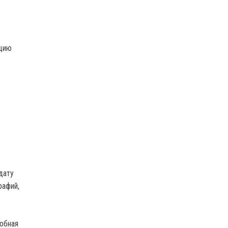
ацию
дату
рафий,
обная