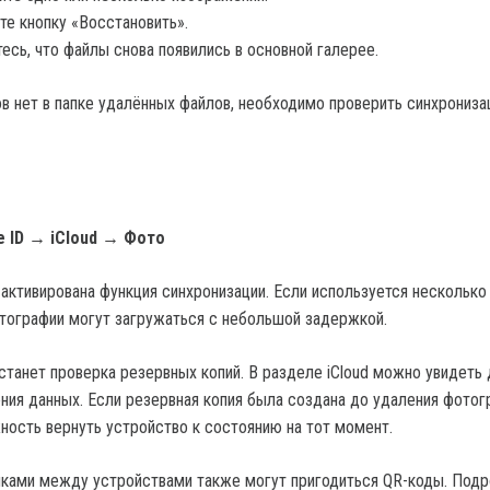
е кнопку «Восстановить».
есь, что файлы снова появились в основной галерее.
в нет в папке удалённых файлов, необходимо проверить синхрониз
e ID → iCloud → Фото
активирована функция синхронизации. Если используется несколько
отографии могут загружаться с небольшой задержкой.
анет проверка резервных копий. В разделе iCloud можно увидеть 
ния данных. Если резервная копия была создана до удаления фотог
ость вернуть устройство к состоянию на тот момент.
ками между устройствами также могут пригодиться QR-коды. Подр