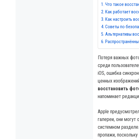
Что такое восста
Как работает вос
Как настроить во
Советы по безоп
Альтернативы во
Распространённы
Потеря важных фото
среди пользователе
iOS, ошибка синхро
ценных изображений
восстановить фот
напоминает редакц
Apple предусмотрел
галереи, они могут
системном разделе.
пропажи, поскольку