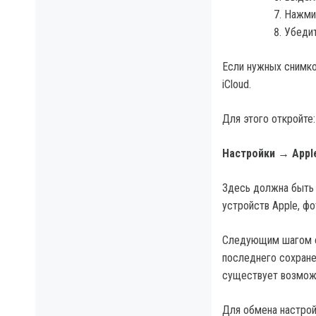
Нажмит
Убедит
Если нужных снимко
iCloud.
Для этого откройте:
Настройки → Appl
Здесь должна быть 
устройств Apple, ф
Следующим шагом ст
последнего сохране
существует возможн
Для обмена настрой