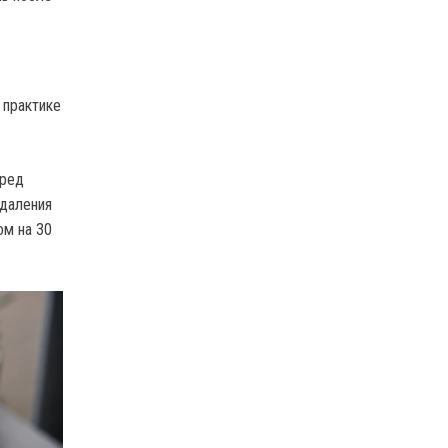
 практике
еред
удаления
ом на 30