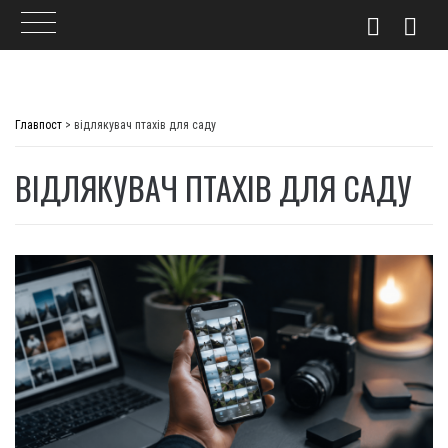
Skip
to
Главпост
>
відлякувач птахів для саду
content
ВІДЛЯКУВАЧ ПТАХІВ ДЛЯ САДУ