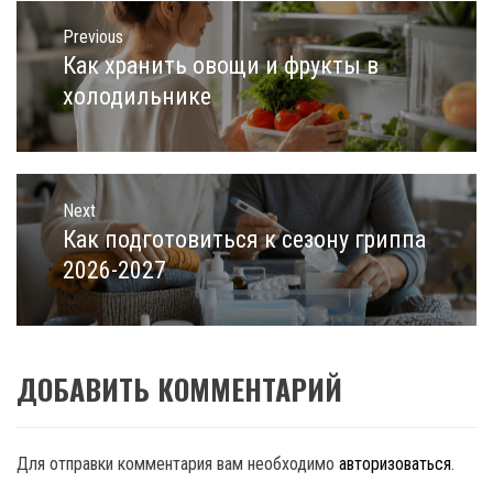
Навигация
по
Previous
записям
Как хранить овощи и фрукты в
Previous
post:
холодильнике
Next
Как подготовиться к сезону гриппа
Next
post:
2026-2027
ДОБАВИТЬ КОММЕНТАРИЙ
Для отправки комментария вам необходимо
авторизоваться
.