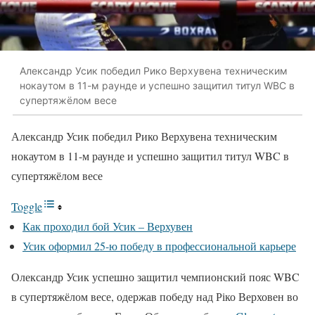
Александр Усик победил Рико Верхувена техническим
нокаутом в 11-м раунде и успешно защитил титул WBC в
супертяжёлом весе
Александр Усик победил Рико Верхувена техническим
нокаутом в 11-м раунде и успешно защитил титул WBC в
супертяжёлом весе
Toggle
Как проходил бой Усик – Верхувен
Усик оформил 25-ю победу в профессиональной карьере
Олександр Усик успешно защитил чемпионский пояс WBC
в супертяжёлом весе, одержав победу над Ріко Верховен во