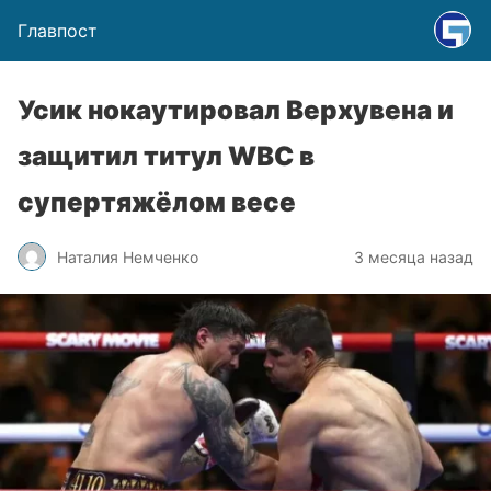
Главпост
Усик нокаутировал Верхувена и
защитил титул WBC в
супертяжёлом весе
Наталия Немченко
3 месяца назад