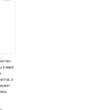
ичество
ы в мире
а
уктов, а
оможет
лись
ро