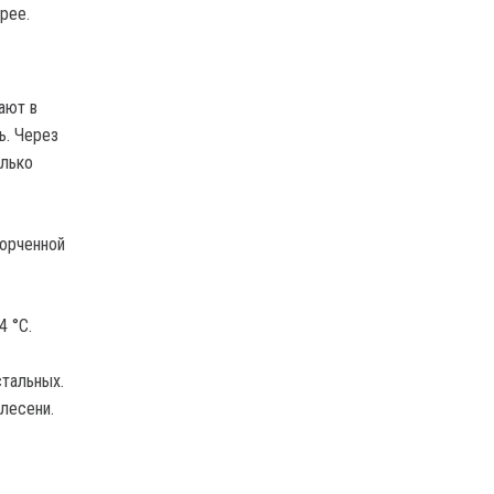
рее.
ают в
ь. Через
олько
порченной
4 °C.
тальных.
лесени.