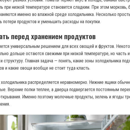
ль при низкой температуре становится сладким. При этом морковь, 
раняются именно во влажной среде холодильника. Несколько прост
ь потери продуктов и уменьшить расходы на покупки.
нать перед хранением продуктов
яется универсальным решением для всех овощей и фруктов. Некот
льно дольше остаются свежими при низкой температуре, но часть и
 и структуру. Главная задача — понять, какие зоны холодильника под
ов и какие овощи вообще не стоит туда класть.
 холодильника распределяется неравномерно. Нижние ящики обыч
ые. Верхние полки теплее, а дверца подвергается постоянным пер
открывания. Именно поэтому молочные продукты, зелень и ягоды т
ения.