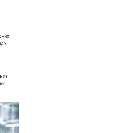
можно
иде
ь из
нее