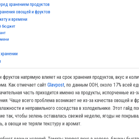
перед хранением продуктов
ранения овощей и фруктов
ету и времени
 бюджет
ант
емени
в
 хранении
ы
и фруктов напрямую влияет на срок хранения продуктов, вкус и кол
ма. Как отмечает сайт
Glavpost
, по данным ООН, около 17% всей ед
ачительная часть приходится именно на продукты, испорченные из-з
ния. Чаще всего проблема возникает не из-за качества овощей и фр
 влажности и неправильного соседства в холодильнике. Этот гайд п
ние так, чтобы зелень оставалась свежей неделю, ягоды не покрыва
, а овощи не теряли текстуру и аромат.
ебуют разных условий. Томаты теряют вкус в холоде, бананы быст