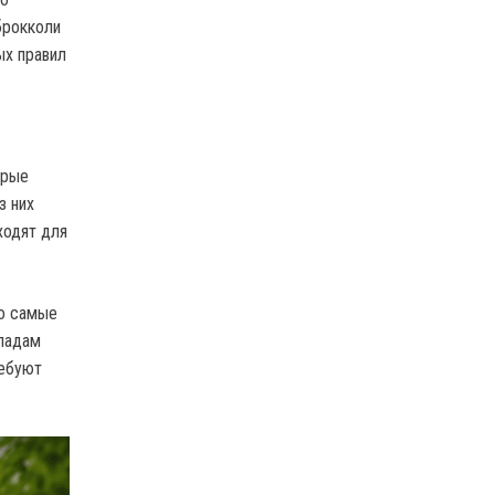
брокколи
ых правил
орые
з них
ходят для
но самые
епадам
ребуют