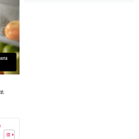
вила
е.
а