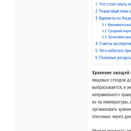
Что стоит знать 
Пошаговый план х
Варианты по бюдж
Минимальный
Средний вари
Экономия вр
Советы эксперто
Чего избегать при
Полезные ресурс
Хранение овощей
пищевых отходов до
выбрасывается, и зн
неправильного хране
из-за температуры,
организовать хране
плесенью через день
Многие продукты тр