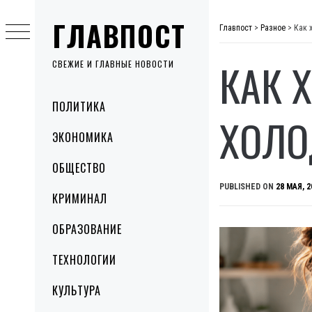
Skip
ГЛАВПОСТ
to
Главпост
>
Разное
>
Как 
content
КАК 
СВЕЖИЕ И ГЛАВНЫЕ НОВОСТИ
Primary
ПОЛИТИКА
Menu
ХОЛО
ЭКОНОМИКА
ОБЩЕСТВО
PUBLISHED ON
28 МАЯ, 2
КРИМИНАЛ
ОБРАЗОВАНИЕ
ТЕХНОЛОГИИ
КУЛЬТУРА