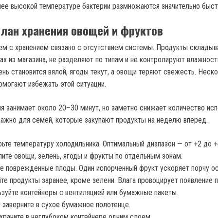
лее высокой температуре бактерии размножаются значительно быст
лан хранения овощей и фруктов
м с хранением связано с отсутствием системы. Продукты складыв
ах из магазина, не разделяют по типам и не контролируют влажност
ень становится вялой, ягоды текут, а овощи теряют свежесть. Неск
омогают избежать этой ситуации.
ия занимает около 20–30 минут, но заметно снижает количество ис
важно для семей, которые закупают продукты на неделю вперед.
ьте температуру холодильника. Оптимальный диапазон — от +2 до +
ите овощи, зелень, ягоды и фрукты по отдельным зонам.
е поврежденные плоды. Один испорченный фрукт ускоряет порчу ос
те продукты заранее, кроме зелени. Влага провоцирует появление п
зуйте контейнеры с вентиляцией или бумажные пакеты.
 заверните в сухое бумажное полотенце.
храните в неглубоком контейнере одним слоем.