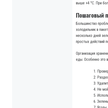
выше +4 °C. При бо
Пошаговый п
Большинство пробле
холодильник в пакет
несколько дней зел
простых действий п
Организация хранен
еды. Особенно это 
Провер
Раздел
Удалит
Не мой
Исполь
Зелень
Ягоды 