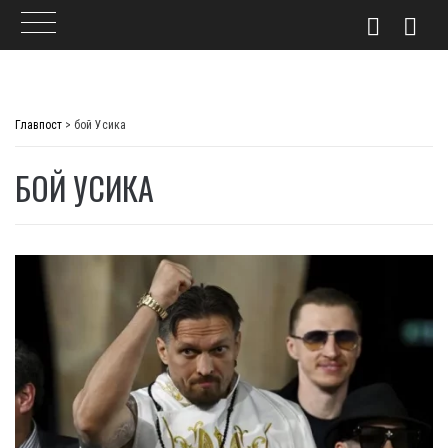
Skip
to
Главпост
>
бой Усика
content
БОЙ УСИКА