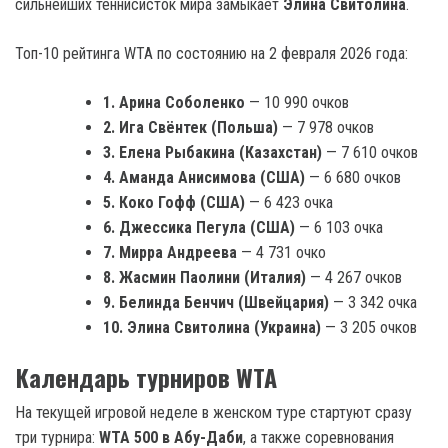
сильнейших теннисисток мира замыкает
Элина Свитолина
.
Топ-10 рейтинга WTA по состоянию на 2 февраля 2026 года:
1. Арина Соболенко
— 10 990 очков
2. Ига Свёнтек (Польша)
— 7 978 очков
3. Елена Рыбакина (Казахстан)
— 7 610 очков
4. Аманда Анисимова (США)
— 6 680 очков
5. Коко Гофф (США)
— 6 423 очка
6. Джессика Пегула (США)
— 6 103 очка
7. Мирра Андреева
— 4 731 очко
8. Жасмин Паолини (Италия)
— 4 267 очков
9. Белинда Бенчич (Швейцария)
— 3 342 очка
10. Элина Свитолина (Украина)
— 3 205 очков
Календарь турниров WTA
На текущей игровой неделе в женском туре стартуют сразу
три турнира:
WTA 500 в Абу-Даби
, а также соревнования