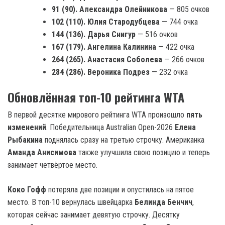
91 (90). Александра Олейникова
— 805 очков
102 (110). Юлия Стародубцева
— 744 очка
144 (136). Дарья Снигур
— 516 очков
167 (179). Ангелина Калинина
— 422 очка
264 (265). Анастасия Соболева
— 266 очков
284 (286). Вероника Подрез
— 232 очка
Обновлённая топ-10 рейтинга WTA
В первой десятке мирового рейтинга WTA произошло
пять
изменений
. Победительница Australian Open-2026
Елена
Рыбакина
поднялась сразу на третью строчку. Американка
Аманда Анисимова
также улучшила свою позицию и теперь
занимает четвёртое место.
Коко Гофф
потеряла две позиции и опустилась на пятое
место. В топ-10 вернулась швейцарка
Белинда Бенчич
,
которая сейчас занимает девятую строчку. Десятку