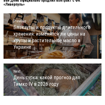
Ван Дейк официально продлил контракт с ФК
«Ливерпуль»
Навигация
по
Previous
записям
Блэкауты и продукты длительного
Previous
post:
хранения: изменятся ли цены на
крупы и растительное масло в
Украине
Next
День сурка: какой прогноз дал
Next
post:
Тимко IV в 2026 году