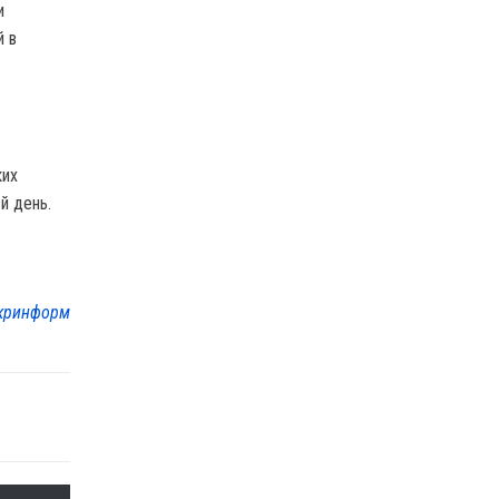
и
й в
ких
й день.
кринформ