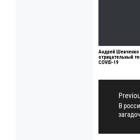
Андрей Шевченко
отрицательный те
COVID-19
Навигация
по
Previo
записям
В росс
Previo
загадо
post: