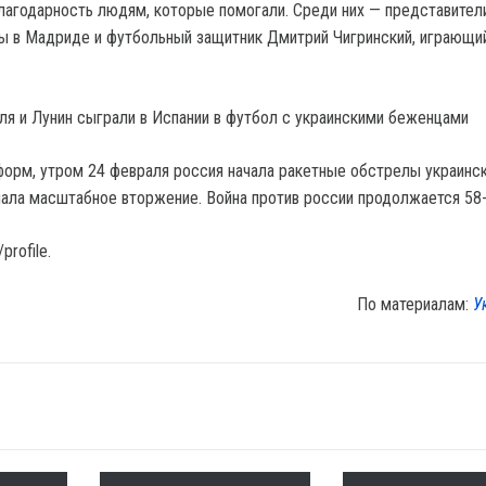
лагодарность людям, которые помогали. Среди них — представител
ы в Мадриде и футбольный защитник Дмитрий Чигринский, играющи
уля и Лунин сыграли в Испании в футбол с украинскими беженцами
орм, утром 24 февраля россия начала ракетные обстрелы украинс
ачала масштабное вторжение. Война против россии продолжается 58-
profile.
По материалам:
У