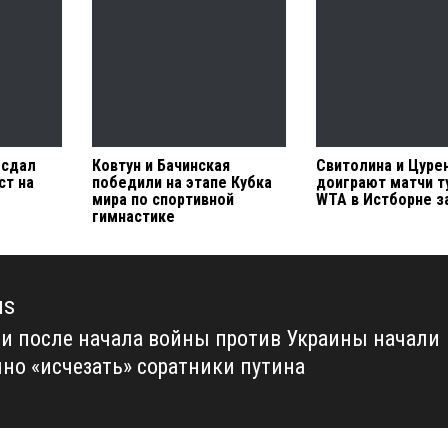
 сдал
Ковтун и Бачинская
Свитолина и Цуре
ст на
победили на этапе Кубка
доиграют матчи т
мира по спортивной
WTA в Истборне з
гимнастике
us
ии после начала войны против Украины начали
us
чно «исчезать» соратники путина