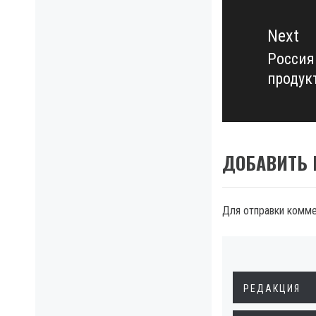
Next
Россия
Next
продук
post:
ДОБАВИТЬ
Для отправки комм
РЕДАКЦИЯ