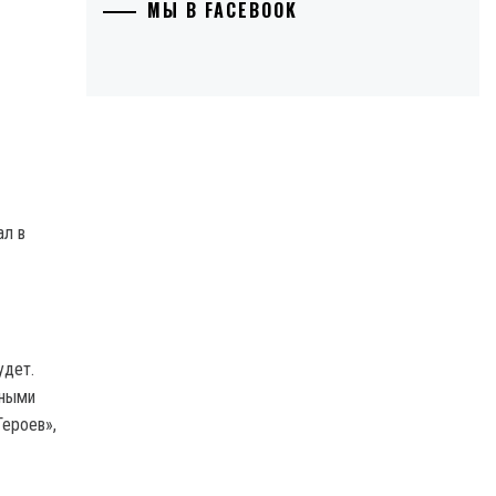
МЫ В FACEBOOK
ал в
удет.
чными
Героев»,