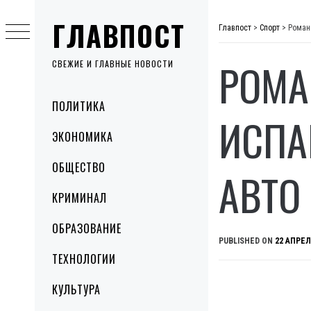
Skip
ГЛАВПОСТ
to
Главпост
>
Спорт
>
Роман
content
РОМА
СВЕЖИЕ И ГЛАВНЫЕ НОВОСТИ
Primary
ПОЛИТИКА
Menu
ИСПА
ЭКОНОМИКА
ОБЩЕСТВО
АВТО
КРИМИНАЛ
ОБРАЗОВАНИЕ
PUBLISHED ON
22 АПРЕЛ
ТЕХНОЛОГИИ
КУЛЬТУРА