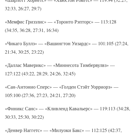
32:33, 26:27, 29:7)
«Мемфис Гриззлис» — «Торонто Рэпторс» — 113:128
(34:35, 36:28, 27:31, 16:34)
«Чикаго Буллз» — «Вашингтон Уизардс» — 101:105 (27:24,
21:34, 30:25, 23:22)
«Даллас Маверикс» — «Миннесота Тимбервулвз» —
127:122 (43:22, 28:29, 24:26, 32:45)
«Сан-Антонио Сперс» — «Голден Стэйт Уорриорз» —
105:100 (27:36, 27:23, 24:21, 27:20)
«Финикс Санс» — «Кливленд Кавальерс» — 119:113 (34:28,
30:33, 25:30, 30:22)
«Денвер Наггетс» — «Милуоки Бакс» — 112:125 (42:37,