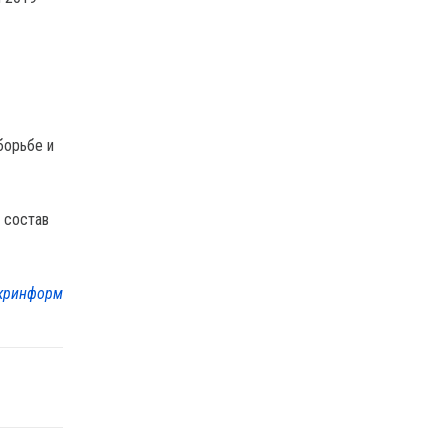
борьбе и
 состав
кринформ