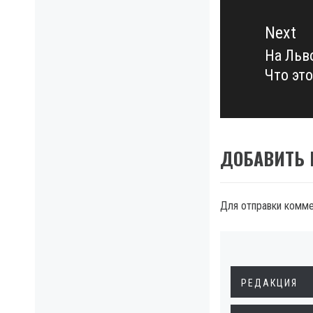
Next
На Льв
Next
Что это
post:
ДОБАВИТЬ
Для отправки комм
РЕДАКЦИЯ