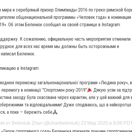
 мира и серебряный призер Олимпиады-2016 по греко-римской бор
дителем общенациональной программы «Человек года» в номинации
19». Об этом Беленюк сообщил на своей странице в Instagram.
оддержку. К сожалению, официальную часть мероприятия отменили 
о трудное для всех нас время мы должны быть осторожными и
 написал Беленюк.
ликацию в Instagram
люднені переможці загальнонаціональної програми «Людина року», в 
 перемогу в номінації "Спортсмен року-2019"
Дякую усім за підт
астина заходу була скасована через карантин, але у цей важкий для 
обережними та відповідальними! Дуже сподіваюсь, що в найкоротші
ься, а поки — бережіть себе
я от Beleniuk Zhan (@zhanbeleniuk) 23 Мар 2020 в 8:08 PD
 «Герои спортивного года» Беленюка признали лучшим спортсмено