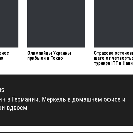
енес
Олимпийцы Украины
Страхова останов
ию
прибыли в Токио
шаге от четверть
турнира ITF в Нав
us
ин в Германии. Меркель в домашнем офисе и
us
ки вдвоем