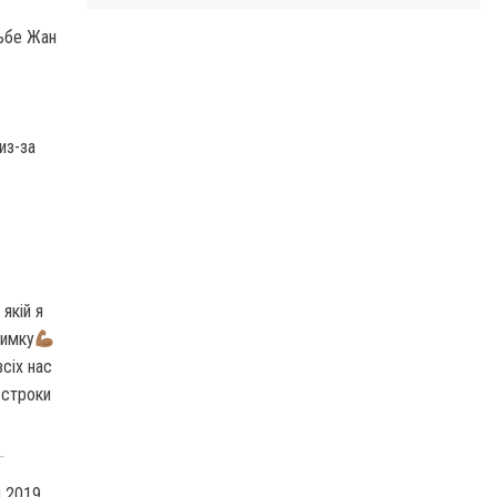
ьбе Жан
из-за
якій я
римку
всіх нас
 строки
T
м 2019