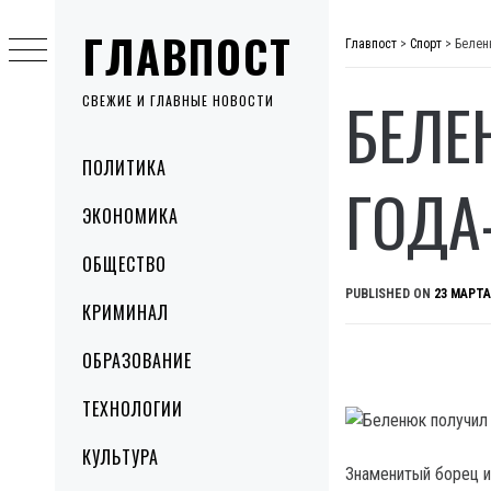
Skip
ГЛАВПОСТ
to
Главпост
>
Спорт
>
Белен
content
БЕЛЕ
СВЕЖИЕ И ГЛАВНЫЕ НОВОСТИ
Primary
ПОЛИТИКА
Menu
ГОДА
ЭКОНОМИКА
ОБЩЕСТВО
PUBLISHED ON
23 МАРТА
КРИМИНАЛ
ОБРАЗОВАНИЕ
ТЕХНОЛОГИИ
КУЛЬТУРА
Знаменитый борец и