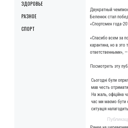
ЗДОРОВЬЕ
Двукратный чемпион
РАЗНОЕ
Беленюк стал побе
«Спортсмен года-20
СПОРТ
«Спасибо всем за п
карантина, но в эт
ответственными», —
Посмотреть эту пуб
Сьогодні були опри
мав честь отримати
На жаль, офіційна ч
час ми маємо бути 
ситуація налагодит
Публикаци
Ранее на церемонии