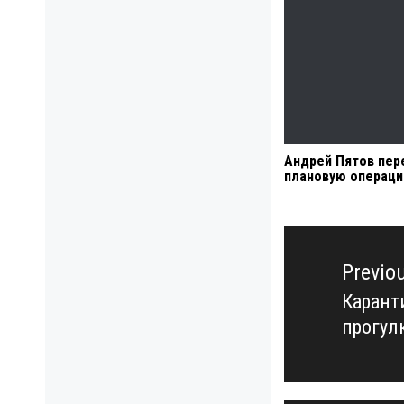
Андрей Пятов пер
плановую операц
Навигация
по
Previo
записям
Карант
Previo
прогул
post: