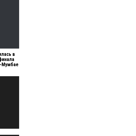
илась в
финала
и-Мумбае