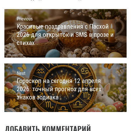
Навигация
по
Previous
записям
Красивые поздравления с Пасхой
Previous
post:
2026 для открыток и SMS в прозе и
стихах
Next
Гороскоп на сегодня 12 апреля
Next
post:
2026: точный прогноз для всех
знаков зодиака
ДОБАВИТЬ КОММЕНТАРИЙ