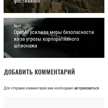
фестивалях
Next
OpenAI усилила меры безопасности
Next
post:
из-за угрозы корпоративного
шпионажа
ДОБАВИТЬ КОММЕНТАРИЙ
Для отправки комментария вам необходимо
авторизоваться
.