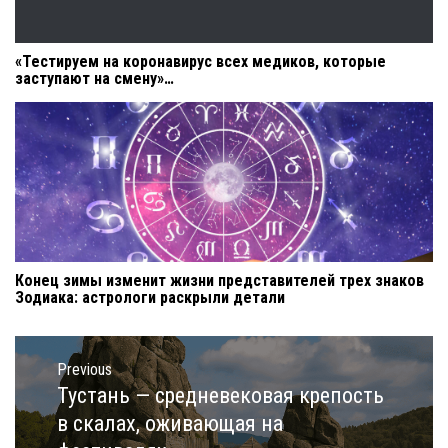
«Тестируем на коронавирус всех медиков, которые
заступают на смену»…
Конец зимы изменит жизни представителей трех знаков
Зодиака: астрологи раскрыли детали
Навигация
по
Previous
записям
Тустань — средневековая крепость
Previous
post:
в скалах, оживающая на