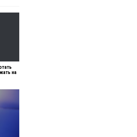
отать
ежать на