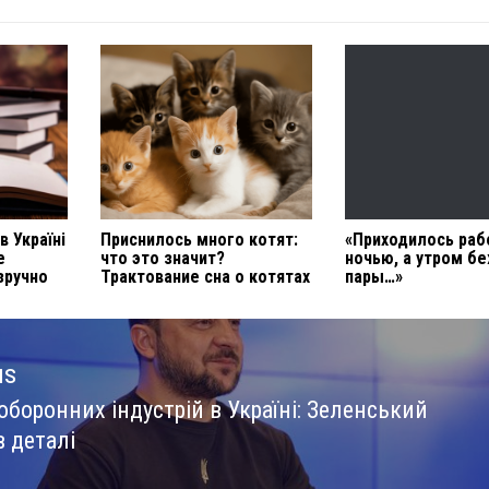
в Україні
Приснилось много котят:
«Приходилось раб
е
что это значит?
ночью, а утром б
зручно
Трактование сна о котятах
пары…»
us
боронних індустрій в Україні: Зеленський
us
 деталі