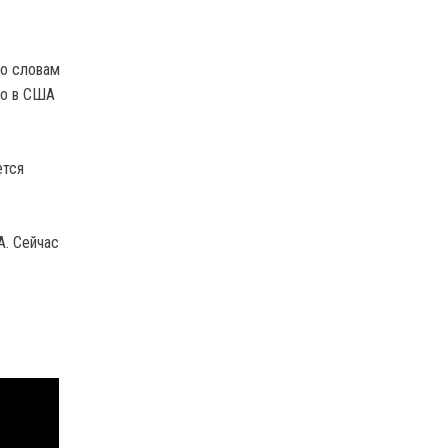
но словам
но в США
ется
А. Сейчас