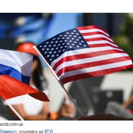
avda.com.ua
Главпост
, ссылаясь на
RTVI
.