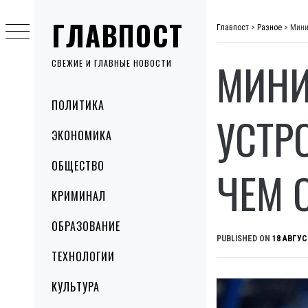
Skip
ГЛАВПОСТ
to
Главпост
>
Разное
>
Мини
content
МИНИ
СВЕЖИЕ И ГЛАВНЫЕ НОВОСТИ
Primary
ПОЛИТИКА
Menu
УСТР
ЭКОНОМИКА
ОБЩЕСТВО
ЧЕМ 
КРИМИНАЛ
ОБРАЗОВАНИЕ
PUBLISHED ON
18 АВГУС
ТЕХНОЛОГИИ
КУЛЬТУРА