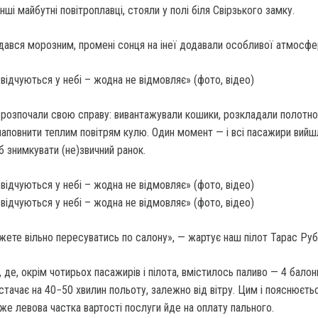
 інші майбутні повітроплавці, стояли у полі біля Свірзького замку.
дався морозним, про­мені сонця на інеї дода­вали особливої атмосф
розпоча­ли свою справу: вивантажували кошики, розкладали полотно 
 на­повнити теплим повітрям кулю. Один момент — і всі пасажири вийш
б знимкувати (не)звичний ранок.
жете вільно пересуватись по сало­ну», — жартує наш пілот Тарас Руб
 де, окрім чотирьох пасажирів і пілота, вмістилось паливо — 4 балон
истачає на 40−50 хвилин польоту, залеж­но від вітру. Цим і пояснюєть
дже левова частка вартості послуги йде на оплату пального.