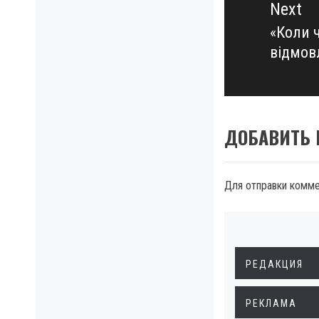
Next
«Коли ч
Next
відмовл
post:
ДОБАВИТЬ
Для отправки комм
РЕДАКЦИЯ
РЕКЛАМА