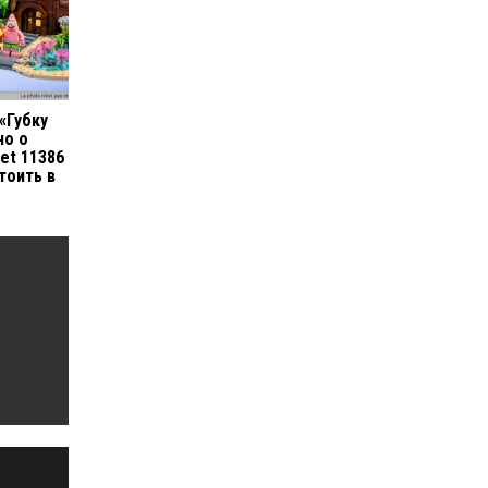
«Губку
но о
et 11386
тоить в