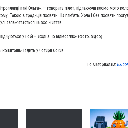
троплав­ці пані Ольга», — говорить пі­лот, підпаюючи пасмо мого во­л
ому. Такою є традиція посвяти. На пам’ять. Хоча і без посвяти про­гу
 кулі запам’ятається на все життя!
нкенштейн» їздить у чотири боки!
По материалам:
Высо