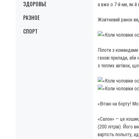
ЗДОРОВЬЕ
а вже о 7-й ми, як й
РАЗНОЕ
Жовтневий ранок ви­
СПОРТ
Пілоти з командами 
газові прилади, аби
з теплих автівок, що
«Вітаю на борту! Мо
«Салон» — це кошик,
(200 літрів). Його в
вартість польоту, а