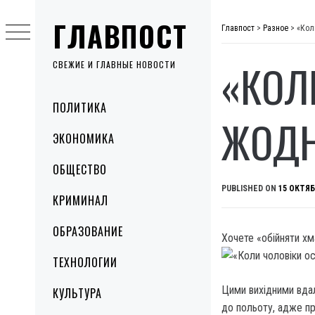
Skip
ГЛАВПОСТ
to
Главпост
>
Разное
>
«Кол
content
«КОЛ
СВЕЖИЕ И ГЛАВНЫЕ НОВОСТИ
Primary
ПОЛИТИКА
Menu
ЖОДН
ЭКОНОМИКА
ОБЩЕСТВО
PUBLISHED ON
15 ОКТЯБ
КРИМИНАЛ
ОБРАЗОВАНИЕ
Хочете «обійняти хм
ТЕХНОЛОГИИ
Цими вихідними вдало
КУЛЬТУРА
до польоту, адже пр