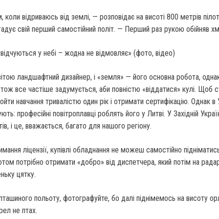
 коли відриваюсь від землі, — розпові­дає на висоті 800 метрів піло
игадує свій перший самостійний по­літ. — Перший раз рукою обійняв хм
ітою ландшафтний дизайнер, і «зем­ля» — його основна робота, од­на
 тож все частіше задумується, аби повністю «віддатися» кулі. Щоб с
ройти навчання триваліс­тю один рік і отримати сертифі­кацію. Однак в 
ть: професійні пові­троплавці роблять його у Литві. У Західній Украї
ів, і це, вважа­ється, багато для нашого регіо­ну.
иман­ня ліцензії, купівлі обладнання не можеш самостійно підніма­тись
том потрібно отримати «до­бро» від диспетчера, який потім на рада
ньку цятку.
пташиного польоту, фо­тографуйте, бо далі підніме­мось на висоту ор
рел не птах.