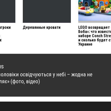
игроки
Деревянные кровати
LEGO возвращает 
Боба»: что извест
й
наборе Conch Stre
х
и сколько будет с
Украине
us
оловіки освідчуються у небі – жодна не
us
яє» (фото, відео)