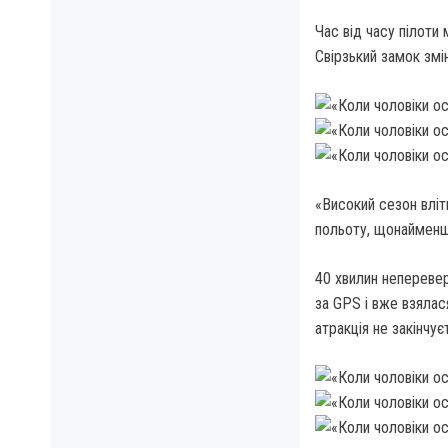
Час від часу пілоти
Свірзький замок змін
«Високий сезон вліт
польоту, щонайменше
40 хвилин неперевер
за GPS і вже взялас
атракція не закінчуєт