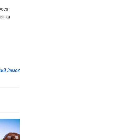
осся
лянка
кий Замок