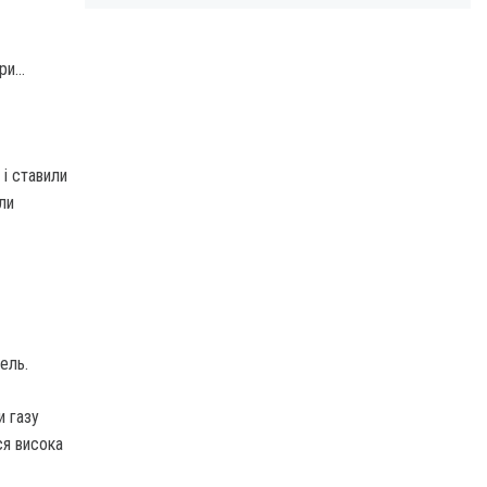
ери…
і ставили
ли
ель.
и газу
ся висока