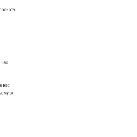
ольо­ту.
д час
а нас
цьому ж