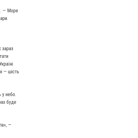
т. — Море
ари.
к зараз
тати
Україні
ні — шість
 у небо.
рах буде
ла», —