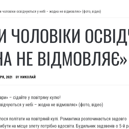
и чоловіки освідчуються у небі – жодна не відмовляє» (фото, відео)
И ЧОЛОВІКИ ОСВІД
А НЕ ВІДМОВЛЯЄ» 
РЯ, 2021
BY
НИКОЛАЙ
ари» – сідайте у повітряну кулю!
ся політати на повітряній кулі.
Романтика розпочинається задовго
ибути на місце злету потрібно вдосвіта. Будильник задзвенів о 5-й р