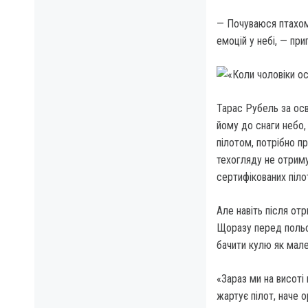
— Почуваюся птахом,
емоцій у небі, — пр
Тарас Рубель за осв
йому до снаги небо,
пілотом, потріб­но п
техогляду не отримую
сер­тифікованих пілот
Але навіть після отр
Щоразу перед по­льо
бачити кулю як мале
«Зараз ми на висоті 
жартує пілот, наче о