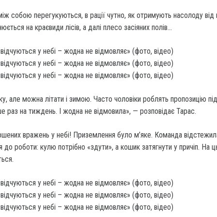
 між собою перегукуються, в рації чутно, як отримують насолоду від п
юється на краєвиди лісів, а далі плесо засіяних полів…
ку, але можна літати і зимою. Часто чо­ловіки роблять пропозицію пі
 раз на тиждень. І жодна не відмови­ла», — розповідає Тарас.
шених вражень у небі! Приземлення було м’яке. Команда відстежи­л
я до роботи: кулю потрібно «здути», а кошик затягнути у причіп. На 
ь­ся.