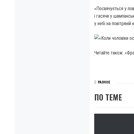
«Посвячується у пові
і гасячи у шампанськ
у небі на повітряній
Читайте також: «Фра
РАЗНОЕ
ПО ТЕМЕ