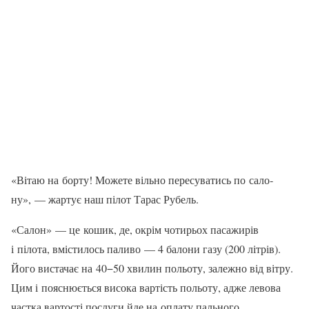
«Вітаю на борту! Можете вільно пересуватись по сало­
ну», — жартує наш пілот Тарас Рубель.
«Салон» — це кошик, де, окрім чотирьох пасажирів
і пілота, вмістилось паливо — 4 балони газу (200 літрів).
Його вистачає на 40−50 хвилин польоту, залеж­но від вітру.
Цим і пояснюється висока вартість польоту, адже левова
частка вартості послуги йде на оплату пального.