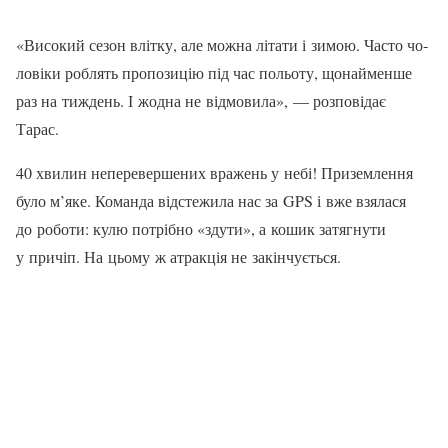
«Високий сезон влітку, але можна літати і зимою. Часто чо­
ловіки роблять пропозицію під час польоту, щонайменше
раз на тиждень. І жодна не відмови­ла», — розповідає
Тарас.
40 хвилин неперевершених вражень у небі! Приземлення
було м’яке. Команда відстежи­ла нас за GPS і вже взялася
до роботи: кулю потрібно «здути», а кошик затягнути
у причіп. На цьому ж атракція не закінчуєть­ся.