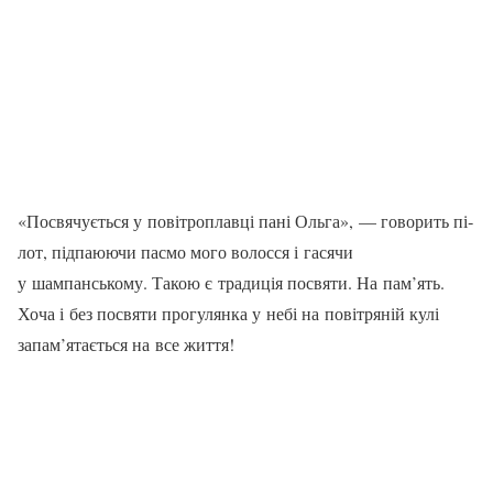
«Посвячується у повітроплав­ці пані Ольга», — говорить пі­
лот, підпаюючи пасмо мого во­лосся і гасячи
у шампанському. Такою є традиція посвяти. На пам’ять.
Хоча і без посвяти про­гулянка у небі на повітряній кулі
запам’ятається на все життя!