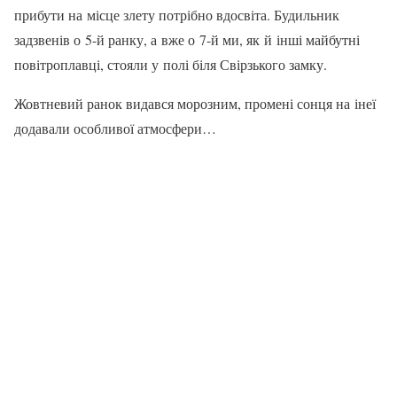
прибути на місце злету потрібно вдосвіта. Будильник
задзвенів о 5-й ранку, а вже о 7-й ми, як й інші майбутні
повітроплавці, стояли у полі біля Свірзького замку.
Жовтневий ранок ви­дався морозним, про­мені сонця на інеї
дода­вали особливої атмосфери…