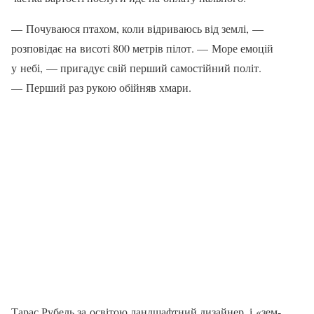
— Почуваюся птахом, коли відриваюсь від землі, —
розпові­дає на висоті 800 метрів пілот. — Море емоцій
у небі, — пригадує свій перший самостійний по­літ.
— Перший раз рукою обійняв хмари.
Тарас Рубель за освітою ландшафтний дизайнер, і «зем­