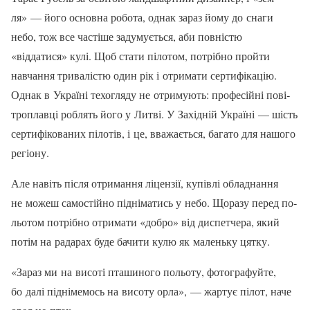
ля» — його основна робота, од­нак зараз йому до снаги
небо, тож все частіше задумується, аби повністю
«віддатися» кулі. Щоб стати пілотом, потріб­но пройти
навчання триваліс­тю один рік і отримати сертифі­кацію.
Однак в Україні техогляду не отримують: професійні пові­
троплавці роблять його у Литві. У Західній Україні — шість
сер­тифікованих пілотів, і це, вважа­ється, багато для нашого
регіо­ну.
Але навіть після отриман­ня ліцензії, купівлі обладнання
не можеш самостійно підніма­тись у небо. Щоразу перед по­
льотом потрібно отримати «до­бро» від диспетчера, який
потім на радарах буде бачити кулю як маленьку цятку.
«Зараз ми на висоті пташиного польоту, фо­тографуйте,
бо далі підніме­мось на висоту орла», — жартує пілот, наче