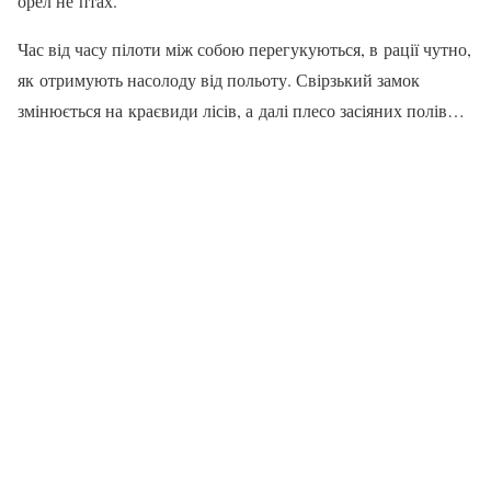
орел не птах.
Час від часу пілоти між собою перегукуються, в рації чутно,
як отримують насолоду від польо­ту. Свірзький замок
змінюється на краєвиди лісів, а далі плесо засіяних полів…