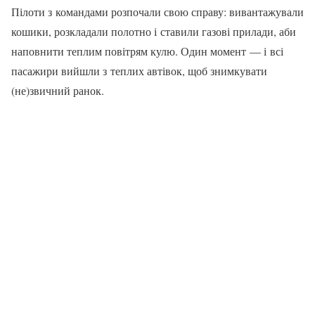
Пілоти з командами розпоча­ли свою справу: вивантажували
кошики, розкладали полотно і ставили газові прилади, аби
на­повнити теплим повітрям кулю. Один момент — і всі
пасажири вийшли з теплих автівок, щоб знимкувати
(не)звичний ранок.