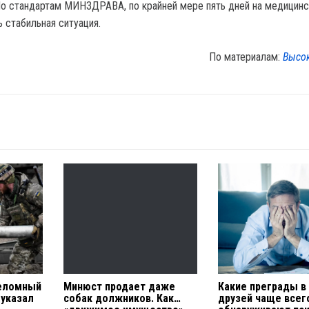
По стандартам МИНЗДРАВА, по крайней мере пять дней на медицин
 стабильная ситуация.
По материалам:
Высо
реломный
Минюст продает даже
Какие преграды в
 указал
собак должников. Как…
друзей чаще всег