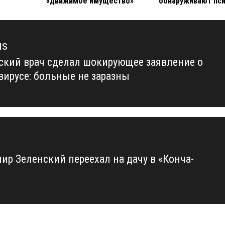
«движимое имущество»
обнаруживают пс
us
ский врач сделал шокирующее заявление о
us
вирусе: больные не заразны
ир Зеленский переехал на дачу в «Конча-