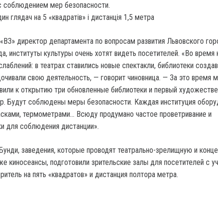
с соблюдением мер безопасности.
 «ВЗ» директор департамента по вопросам развития Львовского гор
а, институты культуры очень хотят видеть посетителей. «Во время 
слаблений: в театрах ставились новые спектакли, библиотеки созда
дочивали свою деятельность, — говорит чиновница. — За это время 
вили к открытию три обновленные библиотеки и первый художеств
р. Будут соблюдены меры безопасности. Каждая институция обору
сками, термометрами… Всюду продумано частое проветривание и
и для соблюдения дистанции».
Бунди, заведения, которые проводят театрально-зрелищную и конц
кже киносеансы, подготовили зрительские залы для посетителей с у
ритель на пять «квадратов» и дистанция полтора метра.