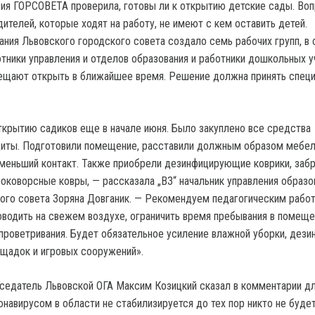
ия ГОРСОВЕТА проверила, готовы ли к открытию детские сады. Воп
ителей, которые ходят на работу, не имеют с кем оставить детей.
ания Львовского городского совета создало семь рабочих групп, в 
тники управления и отделов образования и работники дошкольных 
ещают открыть в ближайшее время. Решение должна принять специ
ткрытию садиков еще в начале июня. Было закуплено все средства
щиты. Подготовили помещение, расставили должным образом мебел
еньший контакт. Также приобрели дезинфицирующие коврики, заб
соковорсные ковры, — рассказала „ВЗ“ начальник управления образо
ого совета Зоряна Довганик. — Рекомендуем педагогическим рабо
водить на свежем воздухе, ограничить время пребывания в помеще
 проветривания. Будет обязательное усиление влажной уборки, дези
щадок и игровых сооружений».
едатель Львовской ОГА Максим Козицкий сказал в комментарии дл
онавирусом в области не стабилизируется до тех пор никто не буде