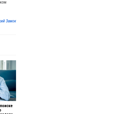
ском
кий Замок
 поиске
о