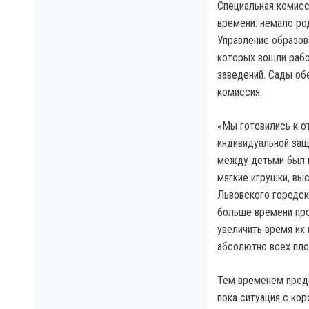
Специальная комисс
времени: немало род
Управление образов
которых вошли рабо
заведений. Сады об
комиссия.
«Мы готовились к о
индивидуальной за
между детьми был м
мягкие игрушки, вы
Львовского городск
больше времени про
увеличить время их
абсолютно всех пло
Тем временем предс
пока ситуация с кор