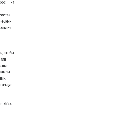
рос — на
состав
учебных
альная
ь, чтобы
рали
вания
тникам
нии,
нфекция
я «ВЗ»:
т