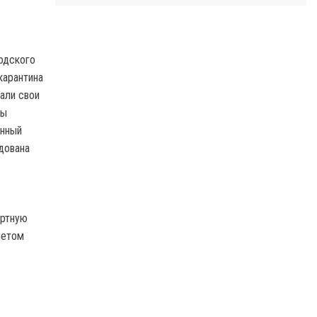
одского
карантина
вали свои
мы
енный
дована
ертную
четом