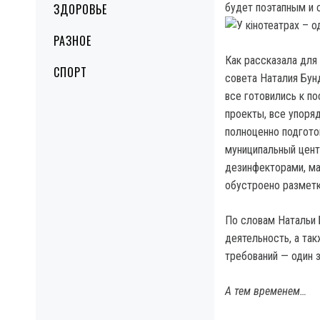
ЗДОРОВЬЕ
будет поэтапным и 
РАЗНОЕ
Как рассказала для
СПОРТ
совета Наталия Бунд
все готовились к по
проекты, все упоря
полноценно подгото
муниципальный цент
дезинфекторами, ма
обустроено разметк
По словам Натальи 
деятельность, а та
требований — один з
А тем временем…