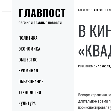
Skip
ГЛАВПОСТ
to
Главпост
>
Разное
>
В ки
content
В КИ
СВЕЖИЕ И ГЛАВНЫЕ НОВОСТИ
Primary
ПОЛИТИКА
Menu
«КВА
ЭКОНОМИКА
ОБЩЕСТВО
PUBLISHED ON
10 ИЮЛЯ,
КРИМИНАЛ
ОБРАЗОВАНИЕ
ТЕХНОЛОГИИ
Вскоре карантинные
длительное время п
КУЛЬТУРА
проинспектировала 