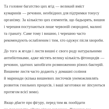
Та головне багатство цих ягід — великий вміст
кумаринів — речовин, необхідних для підтримки тонусу
організму. За кількістю цих елементів, що бадьорять, вишня
і че­решня поступаються лише червоній сморо­дині, малині
та гранату. Саме тому і вишню, і черешню часто
рекомендують ослабле­ним і тим, хто одужує після хвороби.
До того ж ягоди і листя вишні є свого роду натуральними
антибіотиками, адже містять велику кількість фітонцидів —
речо­вин, здатних запобігати розмноженню різ­них бактерій.
Вишневе листя часто дода­ють у домашні соління
й маринади (кілька вишневих листочків унеможливлять
розви­ток гнильних процесів, і ваші заготовки не зіпсуються
протягом всієї зими).
Якщо дбаєте про фігуру, перед тим як пообідати