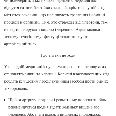
чи повечеряти, з’їжте кілька че­решень. Черешня дає
відчуття ситості без зайвих калорій, крім того, у цій ягоді
міс­тяться речовини, що поліпшують травлен­ня і обмінні
процеси в організмі. Тим, хто страждає від гіпертонії, теж
не варто ігно­рувати вишню і черешню. Адже завдяки
легкому сечогінному ефекту ці ягоди зни­жують
артеріальний тиск.
І до аптеки не ходи
У народній медицині існує чимало ре­цептів, основу яких
становлять вишні та че­решні. Корисні властивості цих ягід
роблять їх чудовим профілактичним засобом проти різних
захворювань.
Щоб за артриту, подагри і ревматиз­му полегшити біль,
рекомендується щодня з’їдати жменьку вишень або
черешень. Або пити відвар з вишневих плодоніжок.