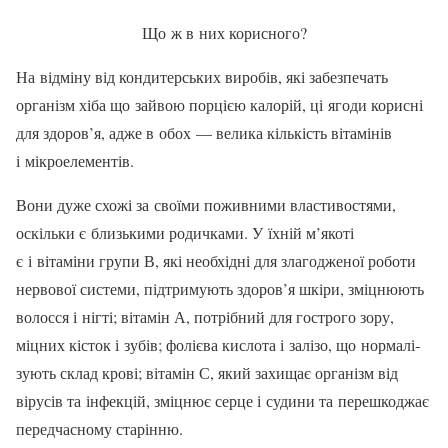
Що ж в них корисного?
На відміну від кондитерських виробів, які забезпечать
організм хіба що зайвою порцією калорій, ці ягоди корисні
для здоров’я, адже в обох — велика кількість ві­тамінів
і мікроелементів.
Вони дуже схожі за своїми поживними властивостями,
оскільки є близькими ро­дичками. У їхній м’якоті
є і вітаміни групи В, які необхідні для злагодженої роботи
нервової системи, підтримують здоров’я шкіри, зміцнюють
волосся і нігті; вітамін А, потрібний для гострого зору,
міцних кісток і зубів; фолієва кислота і залізо, що нормалі­
зують склад крові; вітамін С, який захищає організм від
вірусів та інфекцій, зміцнює серце і судини та перешкоджає
передчас­ному старінню.