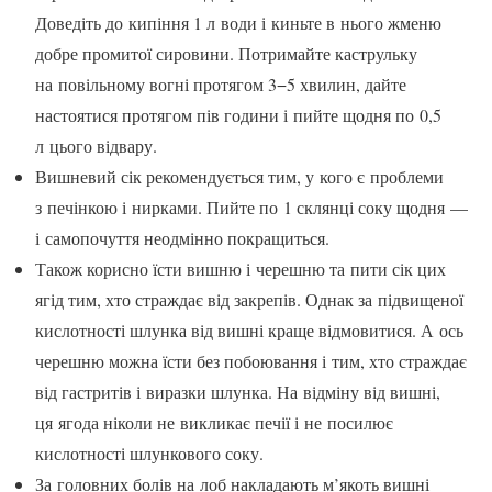
Дове­діть до кипіння 1 л води і киньте в нього жме­ню
добре промитої сировини. Потримайте каструльку
на повільному вогні протягом 3−5 хвилин, дайте
настоятися протягом пів години і пийте щодня по 0,5
л цього відвару.
Вишневий сік рекомендується тим, у кого є проблеми
з печінкою і нирками. Пий­те по 1 склянці соку щодня —
і самопочуття неодмінно покращиться.
Також корисно їсти вишню і черешню та пити сік цих
ягід тим, хто страждає від закрепів. Однак за підвищеної
кислотності шлунка від вишні краще відмовитися. А ось
черешню можна їсти без побоювання і тим, хто страждає
від гастритів і виразки шлун­ка. На відміну від вишні,
ця ягода ніколи не викликає печії і не посилює
кислотності шлункового соку.
За головних болів на лоб накладають м’якоть вишні