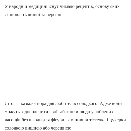
У народній медицині існує чимало ре­цептів, основу яких
становлять вишні та че­решні
Літо — казкова пора для любителів солодкого. Адже вони
можуть задовольнити свої забаганки щодо улюблених
ласощів без шкоди для фігури, замінивши тістечка і цукерки
солодкою вишнею або черешнею.