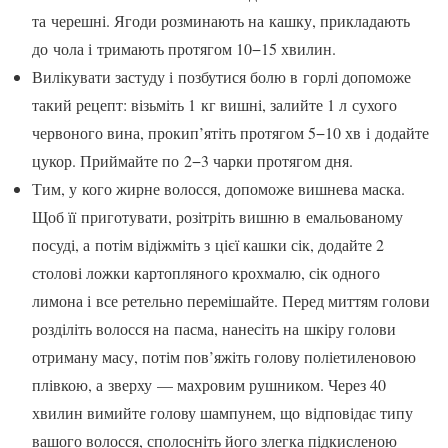
та черешні. Ягоди розмина­ють на кашку, прикладають
до чола і трима­ють протягом 10−15 хвилин.
Вилікувати застуду і позбутися болю в горлі допоможе
такий рецепт: візьміть 1 кг вишні, залийте 1 л сухого
червоного вина, прокип’ятіть протягом 5−10 хв і додайте
цу­кор. Приймайте по 2−3 чарки протягом дня.
Тим, у кого жирне волосся, допоможе вишнева маска.
Щоб її приготувати, розі­тріть вишню в емальованому
посуді, а потім відіжміть з цієї кашки сік, додайте 2
столові ложки картопляного крохмалю, сік одного
лимона і все ретельно перемішайте. Перед миттям голови
розділіть волосся на пасма, нанесіть на шкіру голови
отриману масу, потім пов’яжіть голову поліетиленовою
плівкою, а зверху — махровим рушником. Через 40
хвилин вимийте голову шампу­нем, що відповідає типу
вашого волосся, сполосніть його злегка підкисленою