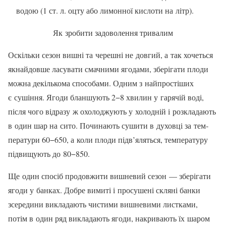
водою (1 ст. л. оцту або лимонної кислоти на літр).
Як зробити задоволення тривалим
Оскільки сезон вишні та черешні не до­вгий, а так хочеться
якнайдовше ласувати смачними ягодами, зберігати плоди
можна декількома способами. Одним з найпрості­ших
є сушіння. Ягоди бланшують 2−8 хвилин у гарячій воді,
після чого відразу ж охолоджують у холодній і розкладають
в один шар на сито. Починають сушити в духовці за тем­
ператури 60−650, а коли плоди підв’яляться, температуру
підвищують до 80−850.
Ще один спосіб продовжити вишневий сезон — зберігати
ягоди у банках. Добре вимиті і просушені скляні банки
зсередини викладають чистими вишневими листками,
потім в один ряд викладають ягоди, на­кривають їх шаром