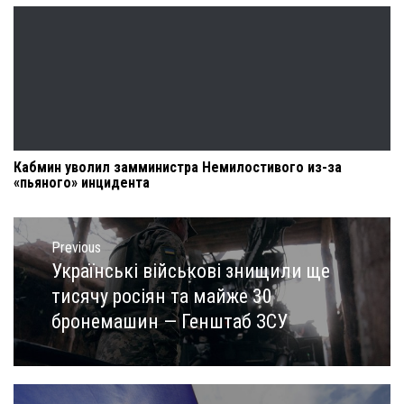
Кабмин уволил замминистра Немилостивого из-за
«пьяного» инцидента
Навигация
по
Previous
записям
Українські військові знищили ще
Previous
post:
тисячу росіян та майже 30
бронемашин — Генштаб ЗСУ