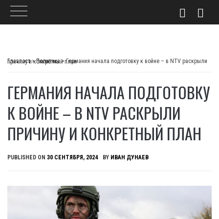
Skip
to
Главпост
>
Политика
>
Германия начала подготовку к войне – в NTV раскрыли причину и конкретный план
content
ГЕРМАНИЯ НАЧАЛА ПОДГОТОВКУ
К ВОЙНЕ – В NTV РАСКРЫЛИ
ПРИЧИНУ И КОНКРЕТНЫЙ ПЛАН
PUBLISHED ON
30 СЕНТЯБРЯ, 2024
BY
ИВАН ДУНАЕВ