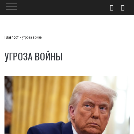
Skip
to
Главпост
>
угроза войны
content
УГРОЗА ВОЙНЫ