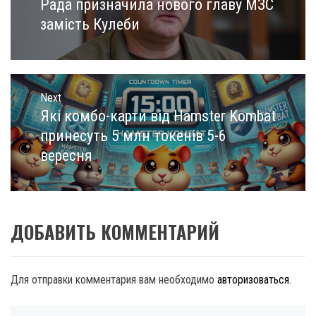
записям
Рада призначила нового главу МЗС
Previous
post:
замість Кулеби
Next
Які комбо-карти від Hamster Kombat
Next
post:
принесуть 5 млн токенів 5-6
вересня
ДОБАВИТЬ КОММЕНТАРИЙ
Для отправки комментария вам необходимо
авторизоваться
.