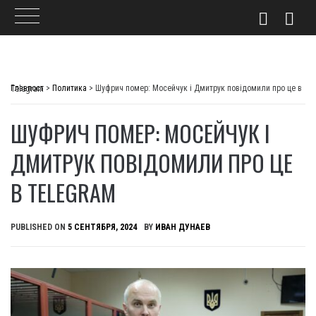
Skip
to
Главпост
>
Политика
>
Шуфрич помер: Мосейчук і Дмитрук повідомили про це в Telegram
content
ШУФРИЧ ПОМЕР: МОСЕЙЧУК І
ДМИТРУК ПОВІДОМИЛИ ПРО ЦЕ
В TELEGRAM
PUBLISHED ON
5 СЕНТЯБРЯ, 2024
BY
ИВАН ДУНАЕВ