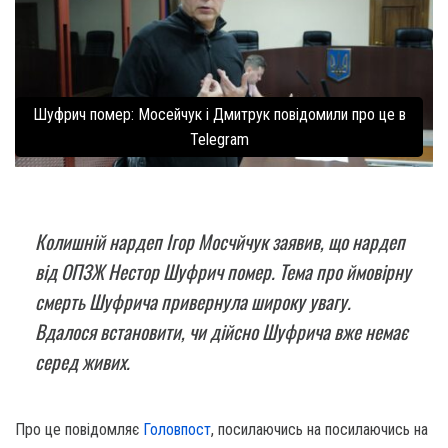
Шуфрич помер: Мосейчук і Дмитрук повідомили про це в
Telegram
Колишній нардеп Ігор Мосчйчук заявив, що нардеп
від ОПЗЖ Нестор Шуфрич помер. Тема про ймовірну
смерть Шуфрича привернула широку увагу.
Вдалося встановити, чи дійсно Шуфрича вже немає
серед живих.
Про це повідомляє
Головпост
, посилаючись на посилаючись на