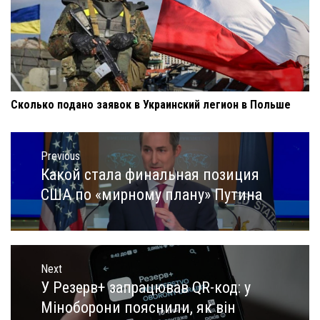
Сколько подано заявок в Украинский легион в Польше
Навигация
по
Previous
записям
Какой стала финальная позиция
Previous
post:
США по «мирному плану» Путина
Next
У Резерв+ запрацював QR-код: у
Next
post:
Міноборони пояснили, як він