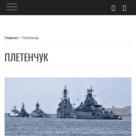
Skip
to
Главпост
>
Плетенчук
content
ПЛЕТЕНЧУК